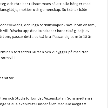
teg och rörelser tillsammans så att alla hänger med.
å dansglädje, motion och gemenskap. Du tränar både
s och folkdans, och inga förkunskaper krävs. Kom ensam,
 vill fräscha upp dina kunskaper har också glädje av
värtom, passar detta också bra. Passar dig som är 15 år
rminen fortsätter kursen och vi bygger på med fler
 som vill.
 träffar.
illen och Studieförbundet Vuxenskolan. Som medlem i
ngens alla aktiviteter under året. Medlemsavgift =