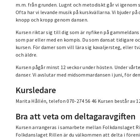
m.m. från grunden. Lugnt och metodiskt går vi igenom s
Ofta har vi levande musik på kurskvällarna. Vi bjuder p
knopp och kropp genom dansen.
Kursen riktar sig till dig som är nyfiken på gammeldan
som par eller med en kompis. Du som dansat tidigare och
kursen. För damer som vill lära sig kavaljersteg, eller t
och äldre.
Kursen pågår minst 12 veckor under hösten. Under vårte
danser. Vi avslutar med midsommardansen i juni, för den
Kursledare
Marita Hållén, telefon 070-274 56 46 Kursen består av 12
Bra att veta om deltagaravgiften
Kursen arrangeras i samarbete mellan Folkdanslaget R
Folkdanslaget Rillen är du välkommen att delta i föreni