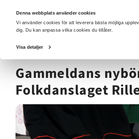
Denna webbplats använder cookies
Vi använder cookies för att leverera bästa möjliga upple
dig. Du kan anpassa vilka cookies du tillåter.
DET HÄR GÖR VI
FÖR DIG SOM
SÖK KURSER OCH EVENE
Visa detaljer
Startsida
/
Kurser och evenemang
/
Dans
/
Gammeldans n
Gammeldans nybör
Folkdanslaget Rill