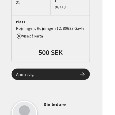
:
21
96773
Plats:
Röjningen, Röjningen 12, 80633 Gävle
Visa på karta
500 SEK
Anmäl dig
Din ledare