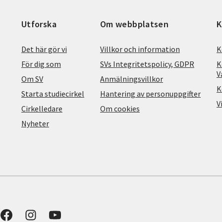
Utforska
Om webbplatsen
K
Det här gör vi
Villkor och information
K
För dig som
SVs Integritetspolicy, GDPR
K
V
Om SV
Anmälningsvillkor
K
Starta studiecirkel
Hantering av personuppgifter
V
Cirkelledare
Om cookies
Nyheter