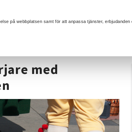
Sök
velse på webbplatsen samt för att anpassa tjänster, erbjudanden 
Om SV
Sta
MANG
ybörjare med Folkdanslaget Rillen
jare med
en