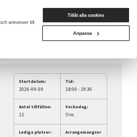
Lyssna
Tillåt alla cookies
och annonser till
rta studiecirkel
Cirkelledare
Nyheter
Avdelningar
Anpassa
Startdatum:
Tid:
2026-09-09
18:00 - 19:30
Antal tillfällen:
Veckodag:
12
Ons
Lediga platser:
Arrangemangsnr