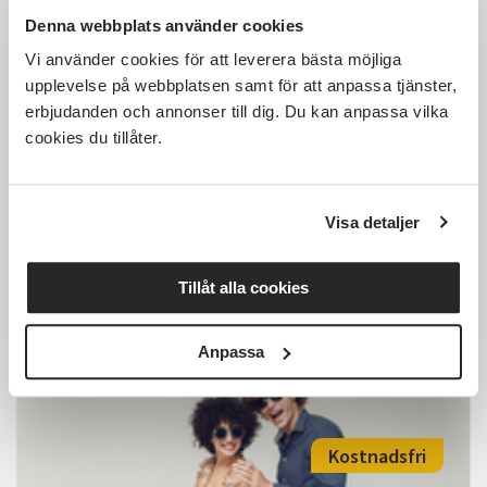
Denna webbplats använder cookies
1 000 SEK
Vi använder cookies för att leverera bästa möjliga
upplevelse på webbplatsen samt för att anpassa tjänster,
erbjudanden och annonser till dig. Du kan anpassa vilka
cookies du tillåter.
Linedance minikurs, i
Fyrverkeribabriken, Steg 2
Visa detaljer
Ljungby
mån 2026-08-24
19:00
11 Tillfällen
Tillåt alla cookies
Läs mer och anmäl
Anpassa
Kostnadsfri