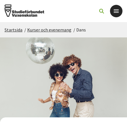
Startsida
/
Kurser och evenemang
/
Dans
Det här gör vi
För dig som
Sök kurser och evenemang
Om SV
Starta studiecirkel
Cirkelledare