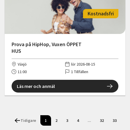
Kostnadsfri
Prova på HipHop, Vuxen ÖPPET
HUS
Växjö
lör 2026-08-15
11:00
1 Tillfällen
Läs mer och anmäl
Tidigare
1
2
3
4
...
32
33