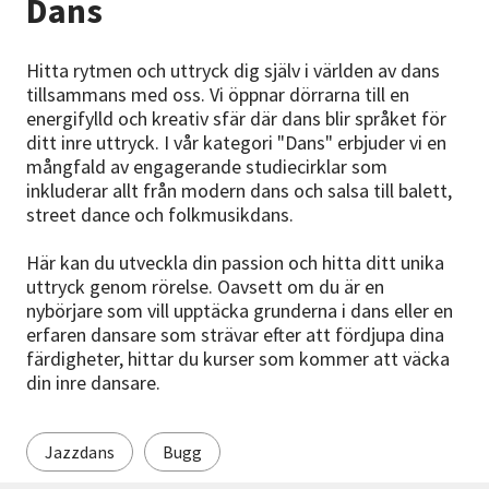
Dans
Nyheter
Hitta rytmen och uttryck dig själv i världen av dans
Avdelningar
tillsammans med oss. Vi öppnar dörrarna till en
energifylld och kreativ sfär där dans blir språket för
ditt inre uttryck. I vår kategori "Dans" erbjuder vi en
mångfald av engagerande studiecirklar som
Lyssna
inkluderar allt från modern dans och salsa till balett,
street dance och folkmusikdans.
Här kan du utveckla din passion och hitta ditt unika
uttryck genom rörelse. Oavsett om du är en
nybörjare som vill upptäcka grunderna i dans eller en
erfaren dansare som strävar efter att fördjupa dina
färdigheter, hittar du kurser som kommer att väcka
din inre dansare.
Jazzdans
Bugg