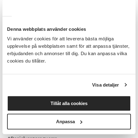
Datum och tid:
Kursen kommer hållas på måndagar klockan 17:30-
18:15, 31 augusti-19 oktober.
Denna webbplats använder cookies
Plats:
Vi använder cookies för att leverera bästa möjliga
Kursen består av 8 träffar och kommer hållas i Studio
upplevelse på webbplatsen samt för att anpassa tjänster,
31, Litsvägen 31A i Östersund (ingång från gaveln).
erbjudanden och annonser till dig. Du kan anpassa vilka
cookies du tillåter.
Kostnad:
990 kr för 8 tillfällen.
Visa detaljer
Kursledare:
Daniel Vergara Guerra
Tillåt alla cookies
Frågor?
Kontakta oss på Studieförbundet Vuxenskolan:
Anpassa
Telefon: 063- 12 34 00. Mail: jamtlandslan@sv.se