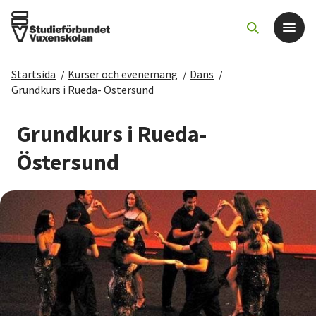
Startsida
/
Kurser och evenemang
/
Dans
/
Det här gör vi
Grundkurs i Rueda- Östersund
För dig som
Grundkurs i Rueda-
Östersund
Sök kurser och evenemang
Om SV
Starta studiecirkel
Cirkelledare