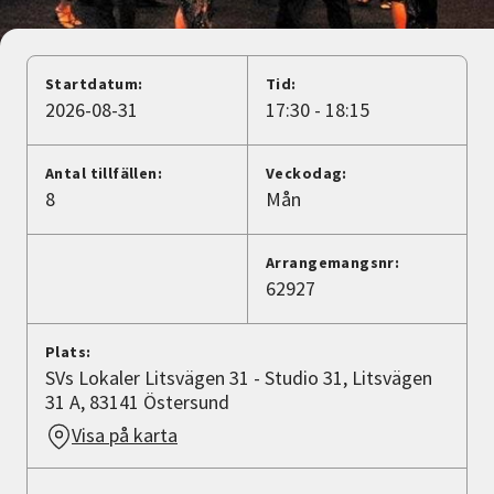
Nyheter
Avdelningar
Startdatum:
Tid:
2026-08-31
17:30 - 18:15
Lyssna
Antal tillfällen:
Veckodag:
8
Mån
Arrangemangsnr:
62927
Plats:
SVs Lokaler Litsvägen 31 - Studio 31, Litsvägen
31 A, 83141 Östersund
Visa på karta