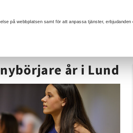
Sök
velse på webbplatsen samt för att anpassa tjänster, erbjudanden 
Om SV
Sta
MANG
 15+ nybörjare år i Lund
nybörjare år i Lund