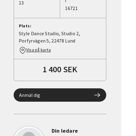
:
13
16721
Plats:
Style Dance Studio, Studio 2,
Porfyrvägen 5, 22478 Lund
Visa på karta
1 400 SEK
Anmäl dig
Din ledare