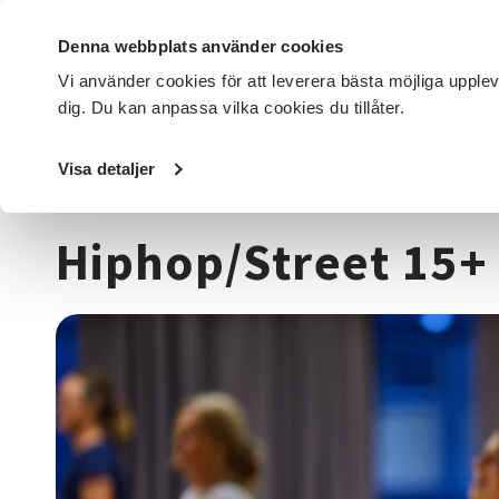
Denna webbplats använder cookies
Vi använder cookies för att leverera bästa möjliga upple
dig. Du kan anpassa vilka cookies du tillåter.
DET HÄR GÖR VI
FÖR DIG SOM
SÖK KURSER OCH EVENE
Visa detaljer
Startsida
/
Kurser och evenemang
/
Dans
/
Hiphop/Street
Hiphop/Street 15+ 