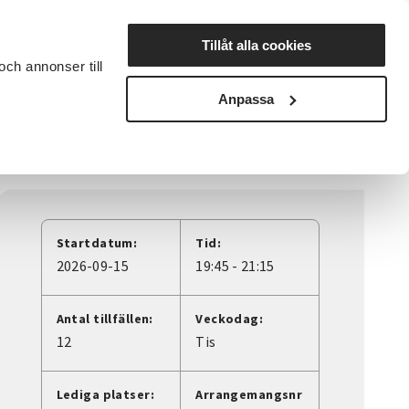
Lyssna
Tillåt alla cookies
och annonser till
rta studiecirkel
Cirkelledare
Nyheter
Avdelningar
Anpassa
Startdatum:
Tid:
2026-09-15
19:45 - 21:15
Antal tillfällen:
Veckodag:
12
Tis
Lediga platser:
Arrangemangsnr