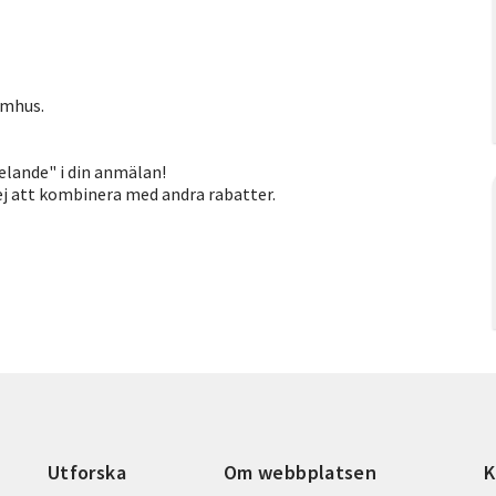
omhus.
elande" i din anmälan!
j att kombinera med andra rabatter.
Utforska
Om webbplatsen
K