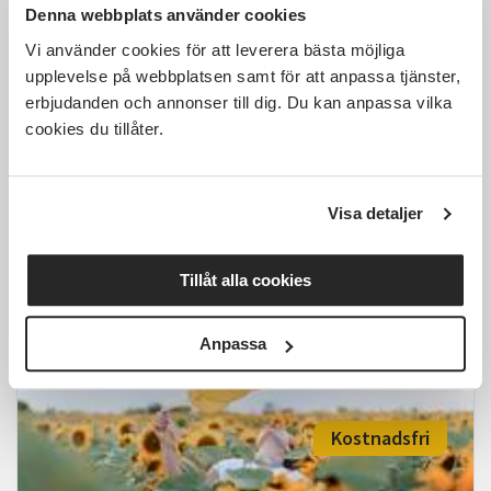
Denna webbplats använder cookies
Vi använder cookies för att leverera bästa möjliga
upplevelse på webbplatsen samt för att anpassa tjänster,
erbjudanden och annonser till dig. Du kan anpassa vilka
Jungiansk drömanalys –
upptäck budskapen i dina
cookies du tillåter.
drömmar
Västerås
tis 2026-09-29
Visa detaljer
18:00
7 Tillfällen
Tillåt alla cookies
Läs mer och anmäl
Anpassa
Kostnadsfri