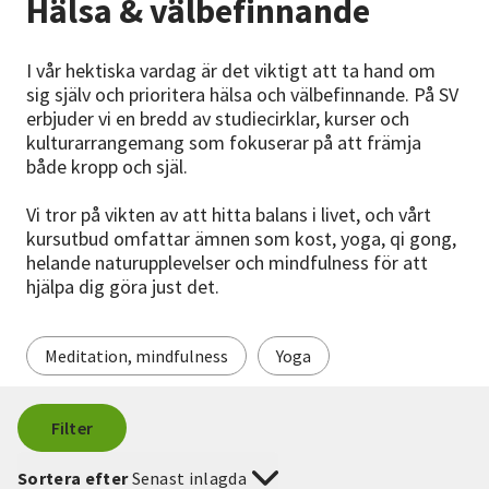
Hälsa & välbefinnande
Nyheter
I vår hektiska vardag är det viktigt att ta hand om
Avdelningar
sig själv och prioritera hälsa och välbefinnande. På SV
erbjuder vi en bredd av studiecirklar, kurser och
kulturarrangemang som fokuserar på att främja
både kropp och själ.
Lyssna
Vi tror på vikten av att hitta balans i livet, och vårt
kursutbud omfattar ämnen som kost, yoga, qi gong,
helande naturupplevelser och mindfulness för att
hjälpa dig göra just det.
Meditation, mindfulness
Yoga
Filter
Sortera efter
Senast inlagda