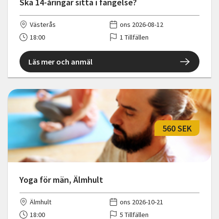
Ska 14-åringar sitta i fängelse?
Västerås
ons 2026-08-12
18:00
1 Tillfällen
Läs mer och anmäl
560 SEK
Yoga för män, Älmhult
Älmhult
ons 2026-10-21
18:00
5 Tillfällen