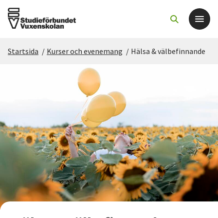
Startsida
/
Kurser och evenemang
/
Hälsa & välbefinnande
Det här gör vi
För dig som
Sök kurser och evenemang
Om SV
Starta studiecirkel
Cirkelledare