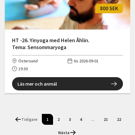
800 SEK
HT -26. Yinyoga med Helen Åhlin.
Tema: Sensommaryoga
Östersund
tis 2026-09-01
19:30
Läs mer och anmäl
Tidigare
1
2
3
4
...
21
22
Nästa