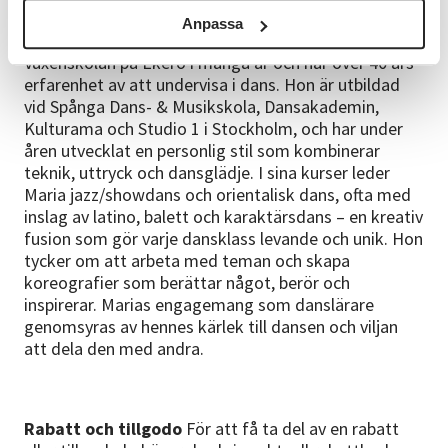
Kursledare Maria Lavrell
Anpassa
Maria har varit danslärare hos Studieförbundet
Vuxenskolan på Ekerö i många år och har över 40 års
erfarenhet av att undervisa i dans. Hon är utbildad
vid Spånga Dans- & Musikskola, Dansakademin,
Kulturama och Studio 1 i Stockholm, och har under
åren utvecklat en personlig stil som kombinerar
teknik, uttryck och dansglädje. I sina kurser leder
Maria jazz/showdans och orientalisk dans, ofta med
inslag av latino, balett och karaktärsdans – en kreativ
fusion som gör varje dansklass levande och unik. Hon
tycker om att arbeta med teman och skapa
koreografier som berättar något, berör och
inspirerar. Marias engagemang som danslärare
genomsyras av hennes kärlek till dansen och viljan
att dela den med andra.
Rabatt och tillgodo
För att få ta del av en rabatt