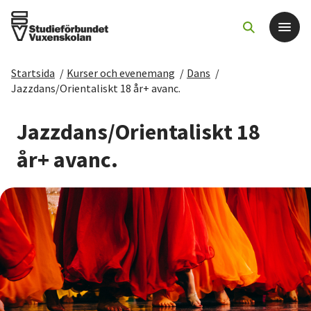
Startsida
/
Kurser och evenemang
/
Dans
/
Det här gör vi
Jazzdans/Orientaliskt 18 år+ avanc.
För dig som
Jazzdans/Orientaliskt 18
år+ avanc.
Sök kurser och evenemang
Om SV
Starta studiecirkel
Cirkelledare