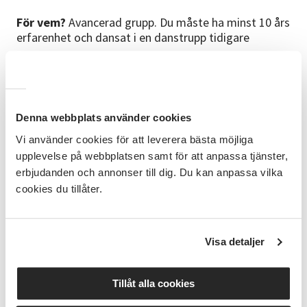
För vem?
Avancerad grupp. Du måste ha minst 10 års
erfarenhet och dansat i en danstrupp tidigare
Terminsinformation
Terminen består av 12
lektionstillfällen. Kursdatum och schema är något
Denna webbplats använder cookies
ojämnt fördelade under terminen för att anpassas
efter ledarens övriga professionella uppdrag och
Vi använder cookies för att leverera bästa möjliga
verksamheter.
upplevelse på webbplatsen samt för att anpassa tjänster,
erbjudanden och annonser till dig. Du kan anpassa vilka
cookies du tillåter.
Vi tränar
• Teknik och kroppskontroll • Smidighet
och styrka • Koordination • Musikalitet och
taktkänsla • Kreativitet • Uttryck, känsla och
Visa detaljer
presentation • Koreografi
Tillåt alla cookies