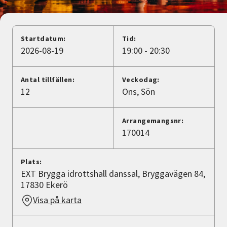
Nyheter
Avdelningar
Startdatum:
Tid:
2026-08-19
19:00 - 20:30
Lyssna
Antal tillfällen:
Veckodag:
12
Ons
Sön
Arrangemangsnr:
170014
Plats:
EXT Brygga idrottshall danssal, Bryggavägen 84,
17830 Ekerö
Visa på karta