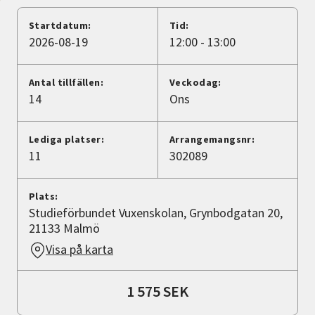
Nyheter
Startdatum:
Tid:
2026-08-19
12:00 - 13:00
Avdelningar
Antal tillfällen:
Veckodag:
14
Ons
Lyssna
Lediga platser:
Arrangemangsnr:
11
302089
Plats:
Studieförbundet Vuxenskolan, Grynbodgatan 20,
21133 Malmö
Visa på karta
1 575 SEK