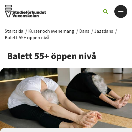
Startsida
/
Kurser och evenemang
/
Dans
/
Jazzdans
/
Det här gör vi
Balett 55+ öppen nivå
För dig som
Balett 55+ öppen nivå
Sök kurser och evenemang
Om SV
Starta studiecirkel
Cirkelledare