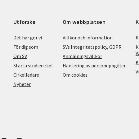
Utforska
Om webbplatsen
K
Det här gör vi
Villkor och information
K
För dig som
SVs Integritetspolicy, GDPR
K
V
Om SV
Anmälningsvillkor
K
Starta studiecirkel
Hantering av personuppgifter
V
Cirkelledare
Om cookies
Nyheter