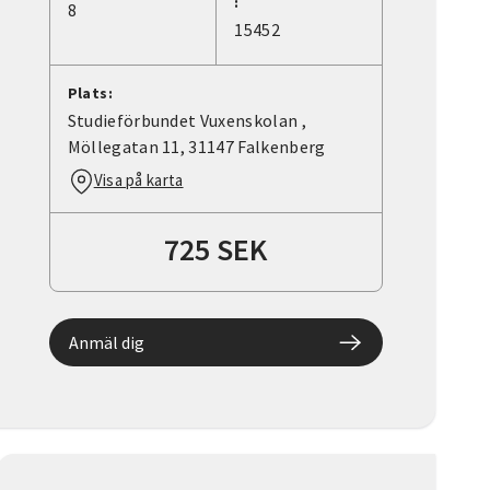
:
8
15452
Plats:
Studieförbundet Vuxenskolan ,
Möllegatan 11, 31147 Falkenberg
Visa på karta
725 SEK
Anmäl dig