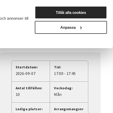
Lyssna
Tillåt alla cookies
och annonser till
rta studiecirkel
Cirkelledare
Nyheter
Avdelningar
Anpassa
Startdatum:
Tid:
2026-09-07
17:00 - 17:45
Antal tillfällen:
Veckodag:
10
Mån
Lediga platser:
Arrangemangsnr