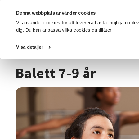
Denna webbplats använder cookies
Vi använder cookies för att leverera bästa möjliga upple
dig. Du kan anpassa vilka cookies du tillåter.
DET HÄR GÖR VI
FÖR DIG SOM
SÖK KURSER OCH EVENE
Visa detaljer
Startsida
/
Kurser och evenemang
/
Dans
/
Jazzdans
/
B
Balett 7-9 år