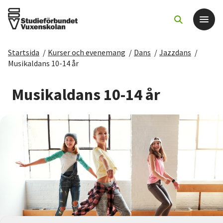
Startsida
/
Kurser och evenemang
/
Dans
/
Jazzdans
/
Det här gör vi
Musikaldans 10-14 år
För dig som
Musikaldans 10-14 år
Sök kurser och evenemang
Om SV
Starta studiecirkel
Cirkelledare