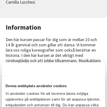
Camilla Lucchesi
Information
Den här kursen passar för dig som är mellan 10 och
14 år gammal och som gillar att dansa. Vi kommer
lära oss roliga koreografier som också berättar en
historia. I den här kursen är det viktigt med
rörelseglädje och att jobba tillsammans. Musikaldans
är en sorts dans där du får lägga till ett uttryck till
din dans. Det kan vara att dansen ska visa något
speciellt som händer eller att det är några särskilda
karaktärer som dansar.
Denna webbplats använder cookies
Det här kommer vi att göra
Vi använder cookies för att leverera bästa möjliga
upplevelse på webbplatsen samt för att anpassa tjänster,
Jazzdans i koreografi och uppvärmning.
erbjudanden och annonser till dig. Du kan anpassa vilka