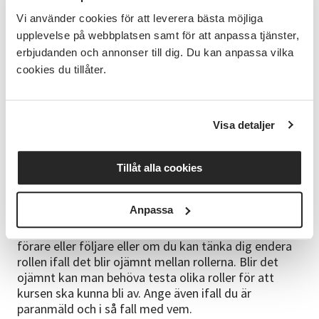
Vi använder cookies för att leverera bästa möjliga
Målgrupp
upplevelse på webbplatsen samt för att anpassa tjänster,
Vuxna, nybörjare.
erbjudanden och annonser till dig. Du kan anpassa vilka
cookies du tillåter.
Bra att veta
Det kan vara mycket snurrar och slides, så för att
skydda knäna och få ut så mycket av dansen behövs
Visa detaljer
det skor med ganska hal sula. Ta med vattenflaska.
Anmälan
Tillåt alla cookies
Sista anmälningsdag 8 september, kursen startar vid
minst 12 anmälda deltagare.
Anpassa
Ange i kommentaren vid anmälan om du vill dansa
förare eller följare eller om du kan tänka dig endera
rollen ifall det blir ojämnt mellan rollerna. Blir det
ojämnt kan man behöva testa olika roller för att
kursen ska kunna bli av. Ange även ifall du är
paranmäld och i så fall med vem.