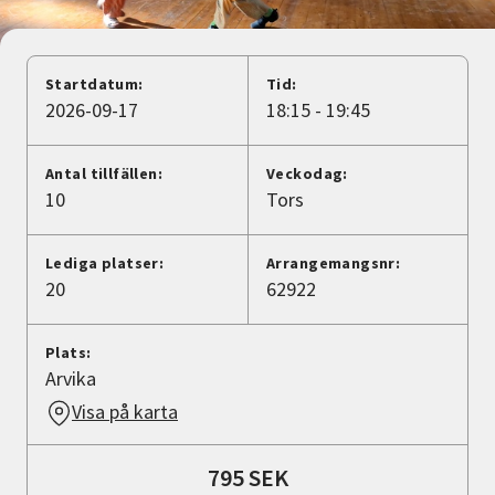
Nyheter
Avdelningar
Startdatum:
Tid:
2026-09-17
18:15 - 19:45
Lyssna
Antal tillfällen:
Veckodag:
10
Tors
Lediga platser:
Arrangemangsnr:
20
62922
Plats:
Arvika
Visa på karta
795 SEK