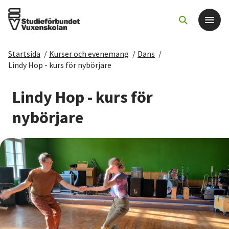
Startsida
/
Kurser och evenemang
/
Dans
/
Det här gör vi
Lindy Hop - kurs för nybörjare
För dig som
Lindy Hop - kurs för
nybörjare
Sök kurser och evenemang
Om SV
Starta studiecirkel
Cirkelledare