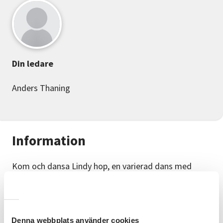
Din ledare
Anders Thaning
Information
Kom och dansa Lindy hop, en varierad dans med
mycket improvisation och möjligheter i kontakten.
Lindy hop växte fram på 20- och 30-talet i Harlem
och kan variera från att vara lugn och sensuell till vild
och akrobatisk. Känn musiken och hitta uttryck i
stunden.
Denna webbplats använder cookies