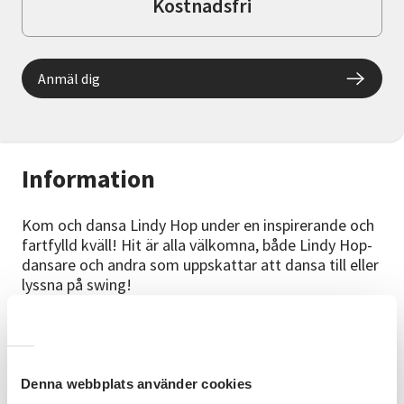
Kostnadsfri
Anmäl dig
Information
Kom och dansa Lindy Hop under en inspirerande och
fartfylld kväll! Hit är alla välkomna, både Lindy Hop-
dansare och andra som uppskattar att dansa till eller
lyssna på swing!
Under kvällen spelar Dr Cyburger & The Thecnocrats,
med start kl 19:00. Ingen föranmälan. Entré: 50 kr
betalas på plats via swish.
Denna webbplats använder cookies
Innan socialdansen erbjuder vi en kostnadsfri