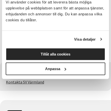
Vi använder cookies för att leverera bästa möjliga
workshop i Lindy Hop. Workshopen är på nybörjarnivå
upplevelse på webbplatsen samt för att anpassa tjänster,
men även du som har dansat tidigare är välkommen.
Anmäl dig till workshopen här.
erbjudanden och annonser till dig. Du kan anpassa vilka
cookies du tillåter.
Har du frågor?
Kontakta Ronja Lindgren, ronja.lindgren@sv.se eller
010-490 11 00.
Visa detaljer
Varmt välkommen!
Tillåt alla cookies
Anpassa
Har du några frågor?
Kontakta SV Värmland