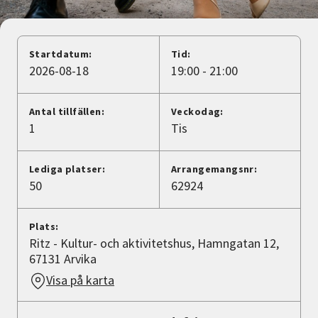
Nyheter
Avdelningar
Startdatum:
Tid:
2026-08-18
19:00 - 21:00
Lyssna
Antal tillfällen:
Veckodag:
1
Tis
Lediga platser:
Arrangemangsnr:
50
62924
Plats:
Ritz - Kultur- och aktivitetshus, Hamngatan 12,
67131 Arvika
Visa på karta