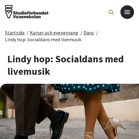
Startsida
/
Kurser och evenemang
/
Dans
/
Det här gör vi
Lindy hop: Socialdans med livemusik
För dig som
Lindy hop: Socialdans med
livemusik
Sök kurser och evenemang
Om SV
Starta studiecirkel
Cirkelledare