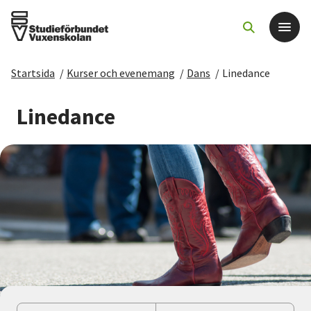
Startsida
/
Kurser och evenemang
/
Dans
/
Linedance
Det här gör vi
Linedance
För dig som
Sök kurser och evenemang
Om SV
Starta studiecirkel
Cirkelledare