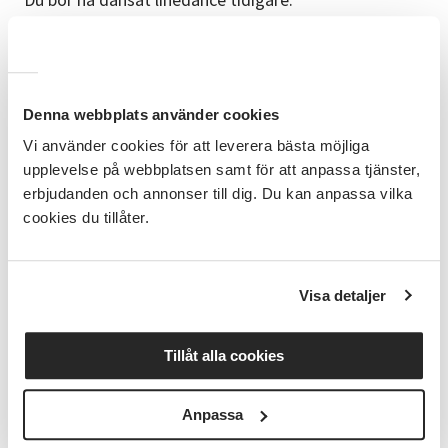
Upplägg
Instruktörsledda dansövningar till musik.
Dag och tid
Denna webbplats använder cookies
Studiecirkeln startar 27 augusti, sen en gång i veckan
Vi använder cookies för att leverera bästa möjliga
i Dansens hus, Rinmansgatan 12. kl. 18.00 - 19.30
upplevelse på webbplatsen samt för att anpassa tjänster,
erbjudanden och annonser till dig. Du kan anpassa vilka
Kursledare
cookies du tillåter.
Ledarna har lång erfarenhet av att leda
linedancekurser och fortbildar sig löpande i
linedanceworkshops i Sverige. Våra kursledare
Visa detaljer
genomgår SVs pedagogiska grundkurs och erbjuds
kontinuerligt att delta i vårt interna
utbildningsprogram.
Tillåt alla cookies
Bra att veta
Anpassa
•Du behöver dansskor, ta med vattenflaska också.