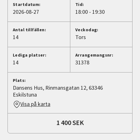
Nyheter
Startdatum:
Tid:
2026-08-27
18:00 - 19:30
Avdelningar
Antal tillfällen:
Veckodag:
14
Tors
Lyssna
Lediga platser:
Arrangemangsnr:
14
31378
Plats:
Dansens Hus, Rinmansgatan 12, 63346
Eskilstuna
Visa på karta
1 400 SEK