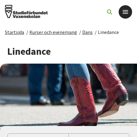
Startsida
/
Kurser och evenemang
/
Dans
/
Linedance
Det här gör vi
Linedance
För dig som
Sök kurser och evenemang
Om SV
Starta studiecirkel
Cirkelledare