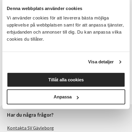
Linedance är en rolig och energisk dans från USA
Denna webbplats använder cookies
som fick ett stort uppsving på sjuttiotalet. Från
början dansades den till countrymusik men nu
Vi använder cookies för att leverera bästa möjliga
använder man ofta till topplistornas hitlåtar. Den är
upplevelse på webbplatsen samt för att anpassa tjänster,
koreograferad men inte en pardans. Dansarna står i
erbjudanden och annonser till dig. Du kan anpassa vilka
rader, därav namnet.
cookies du tillåter.
Om kursen
Denna kurs har ett lite lugnare tempo och passar
Visa detaljer
utmärkt för seniorer och daglediga. Kursen riktar sig
till dig som är nybörjare och till dig som har vissa
förkunskaper.
Tillåt alla cookies
Välkommen att dansa med oss!
Anpassa
Har du några frågor?
Kontakta SV Gävleborg