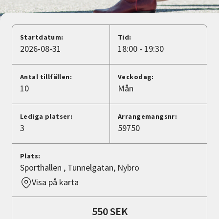
Nyheter
Avdelningar
Startdatum:
Tid:
2026-08-31
18:00 - 19:30
Lyssna
Antal tillfällen:
Veckodag:
10
Mån
Lediga platser:
Arrangemangsnr:
3
59750
Plats:
Sporthallen , Tunnelgatan, Nybro
Visa på karta
550 SEK