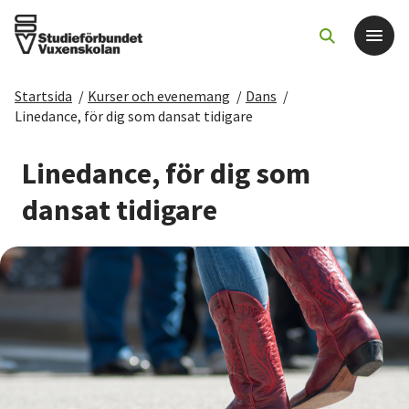
Startsida
/
Kurser och evenemang
/
Dans
/
Det här gör vi
Linedance, för dig som dansat tidigare
För dig som
Linedance, för dig som
dansat tidigare
Sök kurser och evenemang
Om SV
Starta studiecirkel
Cirkelledare