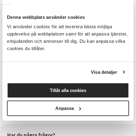
förkunskaper behövs, detta är för dig som dansat
tidigare
Denna webbplats använder cookies
Kursledare
Vi använder cookies för att leverera bästa möjliga
Janin Herlinger
upplevelse på webbplatsen samt för att anpassa tjänster,
erbjudanden och annonser till dig. Du kan anpassa vilka
Lokal:
cookies du tillåter.
Sporthallen C salen
10 ggr
Visa detaljer
Bra att veta
Ta med bekväma skor och kläder. Vid anmälan är det
bra om du anger mailadressen, för vidare kontakt.
Tillåt alla cookies
Cirkelstarter är preliminära. Du får kallelse till kursen
ca en vecka före kursstart. Vi kontaktar dig om
något ändras. Vi reserverar oss för att behöva ställa
Anpassa
in cirklar med för få anmälda deltagare.
Har du några frågor?