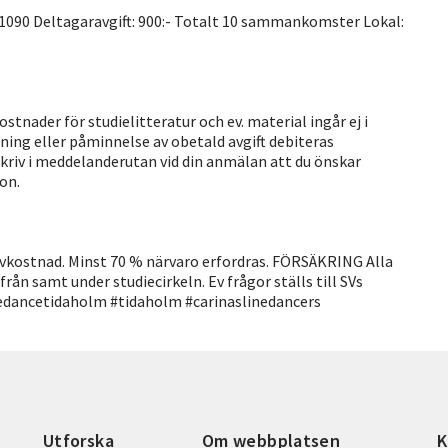
21090 Deltagaravgift: 900:- Totalt 10 sammankomster Lokal:
ostnader för studielitteratur och ev. material ingår ej i
ning eller påminnelse av obetald avgift debiteras
Skriv i meddelanderutan vid din anmälan att du önskar
on.
 självkostnad. Minst 70 % närvaro erfordras. FÖRSÄKRING Alla
från samt under studiecirkeln. Ev frågor ställs till SVs
inedancetidaholm #tidaholm #carinaslinedancers
Utforska
Om webbplatsen
K