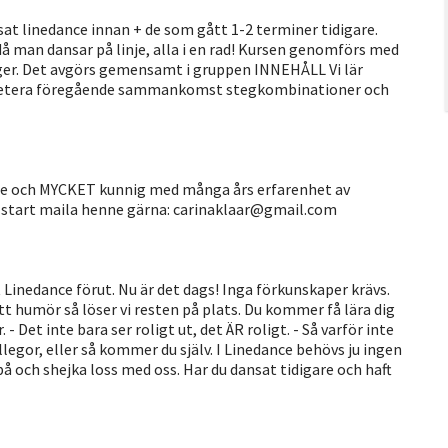
t linedance innan + de som gått 1-2 terminer tidigare.
då man dansar på linje, alla i en rad! Kursen genomförs med
ånger. Det avgörs gemensamt i gruppen INNEHÅLL Vi lär
 repetera föregående sammankomst stegkombinationer och
ande och MYCKET kunnig med många års erfarenhet av
e start maila henne gärna: carinaklaar@gmail.com
 Linedance förut. Nu är det dags! Inga förkunskaper krävs.
t humör så löser vi resten på plats. Du kommer få lära dig
 Det inte bara ser roligt ut, det ÄR roligt. - Så varför inte
gor, eller så kommer du själv. I Linedance behövs ju ingen
på och shejka loss med oss. Har du dansat tidigare och haft