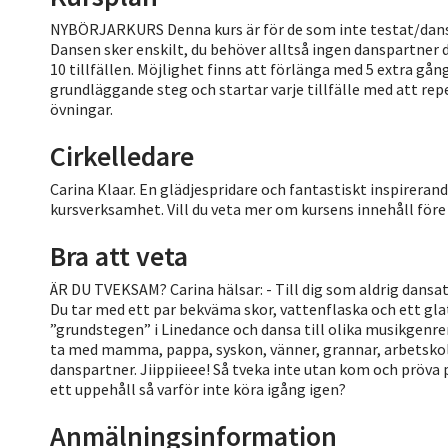
NYBÖRJARKURS Denna kurs är för de som inte testat/dansa
Dansen sker enskilt, du behöver alltså ingen danspartner 
10 tillfällen. Möjlighet finns att förlänga med 5 extra g
grundläggande steg och startar varje tillfälle med att
övningar.
Cirkelledare
Carina Klaar. En glädjespridare och fantastiskt inspirer
kursverksamhet. Vill du veta mer om kursens innehåll för
Bra att veta
ÄR DU TVEKSAM? Carina hälsar: - Till dig som aldrig dansat
Du tar med ett par bekväma skor, vattenflaska och ett glat
”grundstegen” i Linedance och dansa till olika musikgenrer. -
ta med mamma, pappa, syskon, vänner, grannar, arbetskolle
danspartner. Jiippiieee! Så tveka inte utan kom och pröva 
ett uppehåll så varför inte köra igång igen?
Anmälningsinformation