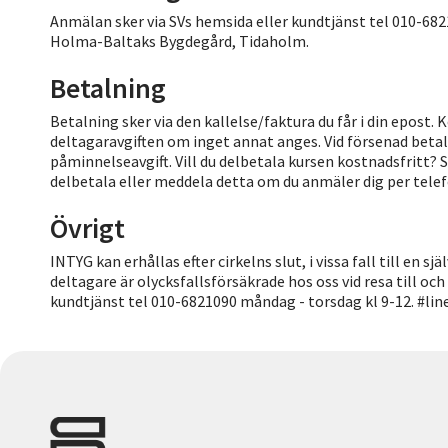
Anmälan sker via SVs hemsida eller kundtjänst tel 010-68
Holma-Baltaks Bygdegård, Tidaholm.
Betalning
Betalning sker via den kallelse/faktura du får i din epost. K
deltagaravgiften om inget annat anges. Vid försenad betal
påminnelseavgift. Vill du delbetala kursen kostnadsfritt? 
delbetala eller meddela detta om du anmäler dig per telef
Övrigt
INTYG kan erhållas efter cirkelns slut, i vissa fall till en
deltagare är olycksfallsförsäkrade hos oss vid resa till och 
kundtjänst tel 010-6821090 måndag - torsdag kl 9-12. #l