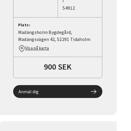
:
54912
Plats:
Madängsholm Bygdegård,
Madängsvägen 42, 52291 Tidaholm
Visa på karta
900 SEK
Anmäl dig