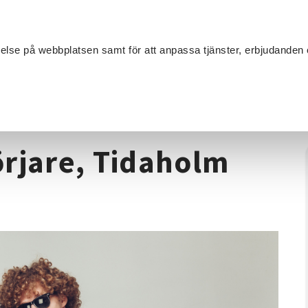
Sök
velse på webbplatsen samt för att anpassa tjänster, erbjudanden 
Om SV
Sta
MANG
 nybörjare, Tidaholm hösten 2026
örjare, Tidaholm