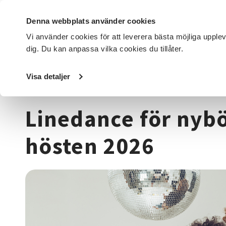
Denna webbplats använder cookies
Vi använder cookies för att leverera bästa möjliga upple
dig. Du kan anpassa vilka cookies du tillåter.
DET HÄR GÖR VI
FÖR DIG SOM
SÖK KURSER OCH EVENE
Visa detaljer
Startsida
/
Kurser och evenemang
/
Dans
/
Linedance för
Linedance för nyb
hösten 2026