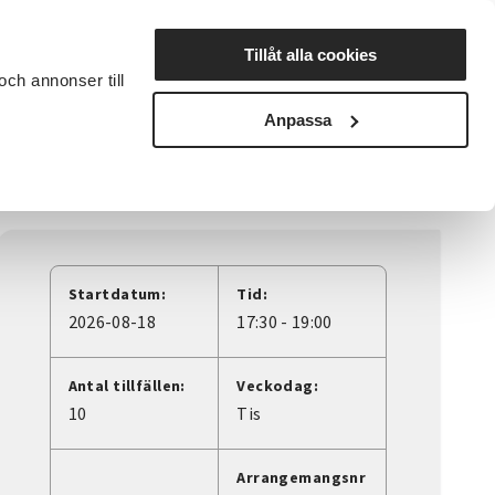
Lyssna
Tillåt alla cookies
och annonser till
rta studiecirkel
Cirkelledare
Nyheter
Avdelningar
Anpassa
Startdatum:
Tid:
2026-08-18
17:30 - 19:00
Antal tillfällen:
Veckodag:
10
Tis
Arrangemangsnr