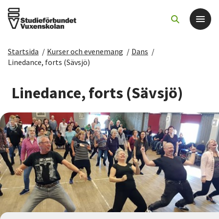
Startsida
/
Kurser och evenemang
/
Dans
/
Det här gör vi
Linedance, forts (Sävsjö)
För dig som
Linedance, forts (Sävsjö)
Sök kurser och evenemang
Om SV
Starta studiecirkel
Cirkelledare