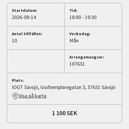
Nyheter
Startdatum:
Tid:
2026-09-14
18:00 - 19:30
Avdelningar
Antal tillfällen:
Veckodag:
10
Mån
Lyssna
Arrangemangsnr:
107631
Plats:
IOGT Sävsjö, Godtemplaregatan 3, 57631 Sävsjö
Visa på karta
1 100 SEK