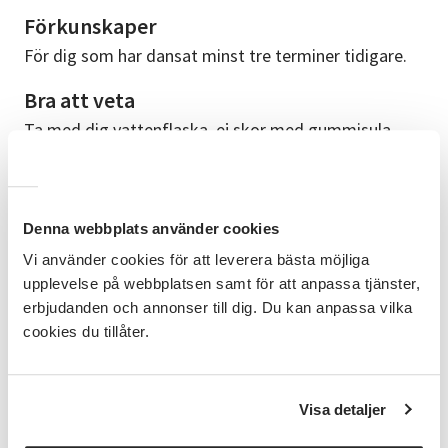
Förkunskaper
För dig som har dansat minst tre terminer tidigare.
Bra att veta
Ta med dig vattenflaska, ej skor med gummisula,
dansa med skor som har en lädersula eller dansskor,
det går också bra att dansa i strumplästen.
Linedance är en kul dansform som passar ALLA
åldrar, där du får motion, utvecklar koordinationen
Denna webbplats använder cookies
och aktiverar minnet. Men framför allt är det väldigt
kul.
Vi använder cookies för att leverera bästa möjliga
upplevelse på webbplatsen samt för att anpassa tjänster,
Ledare
erbjudanden och annonser till dig. Du kan anpassa vilka
cookies du tillåter.
Magnus Gustafsson har dansat i över 20 år, och har
haft kurser och workshops har även genomgått flera
ledarutbildningar och teknikkurser. Han tycker
mycket om Linedance, West Coast Swing, Fox och
Visa detaljer
fuskar med lite Blues när det finns tillfälle.