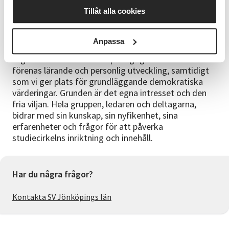
Frågor
Tillåt alla cookies
Kontakta Veronica Josefsson,
verksamhetsutvecklare, 070-431 39 39,
Anpassa
veronica.josefsson@sv.se SV:s kurser och verksamhet
utgår ifrån studiecirkelns pedagogik. I studiecirkeln
förenas lärande och personlig utveckling, samtidigt
som vi ger plats för grundläggande demokratiska
värderingar. Grunden är det egna intresset och den
fria viljan. Hela gruppen, ledaren och deltagarna,
bidrar med sin kunskap, sin nyfikenhet, sina
erfarenheter och frågor för att påverka
studiecirkelns inriktning och innehåll.
Har du några frågor?
Kontakta SV Jönköpings län