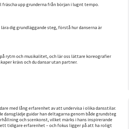
ll fräscha upp grunderna från början i lugnt tempo.
e, lära dig grundläggande steg, förstå hur danserna är
å rytm och musikalitet, och lär oss lättare koreografier
skaper krävs och du dansar utan partner.
re med lång erfarenhet av att undervisa i olika dansstilar.
de dansglädje guidar han deltagarna genom både grundsteg
hållning och scenkonst, vilket märks i hans inspirerande
ett tidigare erfarenhet – och fokus ligger på att ha roligt