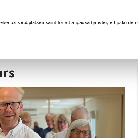
Sök
velse på webbplatsen samt för att anpassa tjänster, erbjudanden 
Om SV
Sta
MANG
undkurs
urs