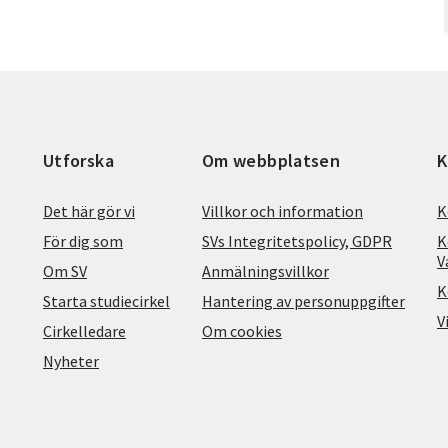
Utforska
Om webbplatsen
K
Det här gör vi
Villkor och information
K
För dig som
SVs Integritetspolicy, GDPR
K
V
Om SV
Anmälningsvillkor
K
Starta studiecirkel
Hantering av personuppgifter
V
Cirkelledare
Om cookies
Nyheter