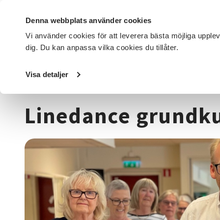
Denna webbplats använder cookies
Vi använder cookies för att leverera bästa möjliga upple
dig. Du kan anpassa vilka cookies du tillåter.
DET HÄR GÖR VI
FÖR DIG SOM
SÖK KURSER OCH EVENE
Visa detaljer
Startsida
/
Kurser och evenemang
/
Dans
/
Linedance gr
Linedance grundk