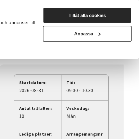
Lyssna
Tillåt alla cookies
och annonser till
rta studiecirkel
Cirkelledare
Nyheter
Avdelningar
Anpassa
Startdatum:
Tid:
2026-08-31
09:00 - 10:30
Antal tillfällen:
Veckodag:
10
Mån
Lediga platser:
Arrangemangsnr