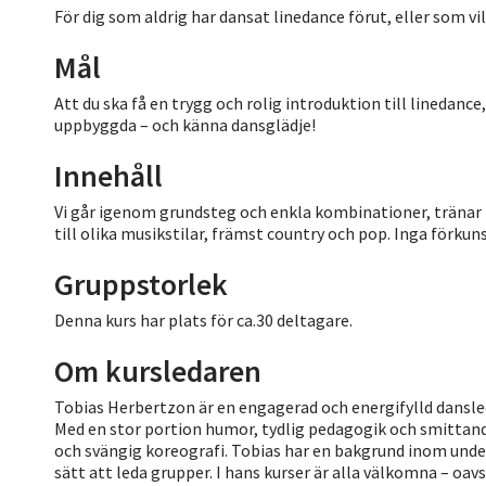
För dig som aldrig har dansat linedance förut, eller som vi
Mål
Att du ska få en trygg och rolig introduktion till linedanc
uppbyggda – och känna dansglädje!
Innehåll
Vi går igenom grundsteg och enkla kombinationer, tränar p
till olika musikstilar, främst country och pop. Inga förkun
Gruppstorlek
Denna kurs har plats för ca.30 deltagare.
Om kursledaren
Tobias Herbertzon är en engagerad och energifylld dansleda
Med en stor portion humor, tydlig pedagogik och smittan
och svängig koreografi. Tobias har en bakgrund inom under
sätt att leda grupper. I hans kurser är alla välkomna – oavs