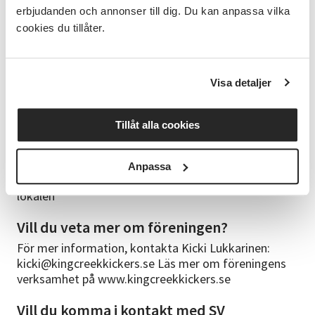
erbjudanden och annonser till dig. Du kan anpassa vilka
Linedance dansas på rad, i en linje av gemenskap,
cookies du tillåter.
individuellt men inte ensamt. Linedance passar alla
åldrar. Varje dans består av fasta kombinationer av
danssteg som upprepas under dansens gång.
Musiken varierar från rock, pop, vals, polka, cuban och
Visa detaljer
funk till country.
Tillåt alla cookies
Dagar och tid
Måndagar kl. 18.00–21.00 8 juni 22 juni 29 juni 6 juli 13
juli 20 juli 27 juli 3 augusti 10 augusti 17 augusti och
Anpassa
24 augusti OBS! 24 augusti i Strömsbro IOGT-NTO
lokalen
Vill du veta mer om föreningen?
För mer information, kontakta Kicki Lukkarinen:
kicki@kingcreekkickers.se Läs mer om föreningens
verksamhet på www.kingcreekkickers.se
Vill du komma i kontakt med SV