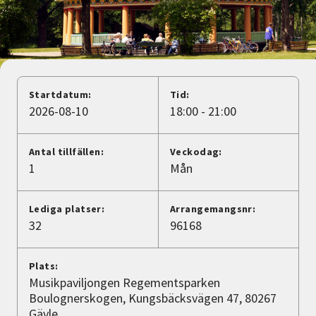
Nyheter
Avdelningar
Startdatum:
Tid:
Lyssna
2026-08-10
18:00 - 21:00
Antal tillfällen:
Veckodag:
1
Mån
Lediga platser:
Arrangemangsnr:
32
96168
Plats:
Musikpaviljongen Regementsparken
Boulognerskogen, Kungsbäcksvägen 47, 80267
Gävle