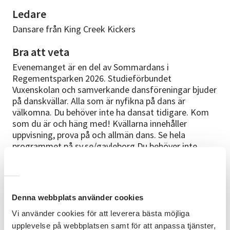
Ledare
Dansare från King Creek Kickers
Bra att veta
Evenemanget är en del av Sommardans i
Regementsparken 2026. Studieförbundet
Vuxenskolan och samverkande dansföreningar bjuder
på danskvällar. Alla som är nyfikna på dans är
välkomna. Du behöver inte ha dansat tidigare. Kom
som du är och häng med! Kvällarna innehåller
uppvisning, prova på och allmän dans. Se hela
programmet på sv.se/gavleborg Du behöver inte
anmäla dig i förväg.
Arrangörer
Studieförbundet Vuxenskolan i samverkan med King
Denna webbplats använder cookies
Creek Kickers
Vi använder cookies för att leverera bästa möjliga
upplevelse på webbplatsen samt för att anpassa tjänster,
Om linedance