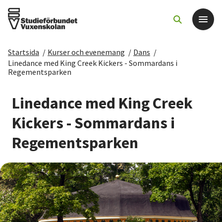
Startsida
/
Kurser och evenemang
/
Dans
/
Det här gör vi
Linedance med King Creek Kickers - Sommardans i
Regementsparken
För dig som
Linedance med King Creek
Kickers - Sommardans i
Sök kurser och evenemang
Regementsparken
Om SV
Starta studiecirkel
Cirkelledare