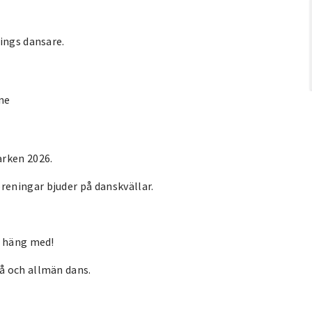
ings dansare.
ne
rken 2026.
eningar bjuder på danskvällar.
h häng med!
å och allmän dans.