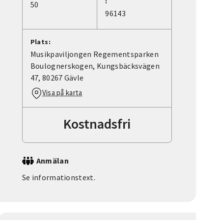
:
50
96143
Plats:
Musikpaviljongen Regementsparken
Boulognerskogen, Kungsbäcksvägen
47, 80267 Gävle
Visa på karta
Kostnadsfri
Anmälan
Se informationstext.