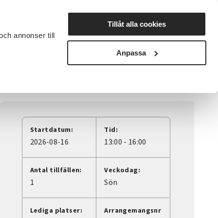
Lyssna
Tillåt alla cookies
och annonser till
rta studiecirkel
Cirkelledare
Nyheter
Avdelningar
Anpassa
Startdatum:
Tid:
2026-08-16
13:00 - 16:00
Antal tillfällen:
Veckodag:
1
Sön
Lediga platser:
Arrangemangsnr