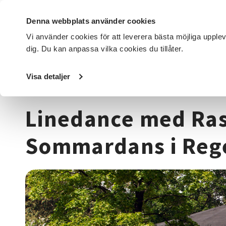
Denna webbplats använder cookies
Vi använder cookies för att leverera bästa möjliga upple
dig. Du kan anpassa vilka cookies du tillåter.
DET HÄR GÖR VI
FÖR DIG SOM
SÖK KURSER OCH EVENE
Visa detaljer
Startsida
/
Kurser och evenemang
/
Dans
/
Linedance me
Linedance med Ras
Sommardans i Re