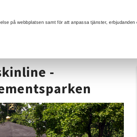
Sök
velse på webbplatsen samt för att anpassa tjänster, erbjudanden 
Om SV
Sta
MANG
d Raskinline - Sommardans i Regementsparken
kinline -
gementsparken