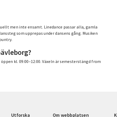
iduellt men inte ensamt. Linedance passar alla, gamla
 danssteg som upprepas under dansens gång. Musiken
ountry.
Gävleborg?
r öppen kl. 09:00–12:00. Växeln är semesterstängd from
Utforska
Om webbplatsen
K