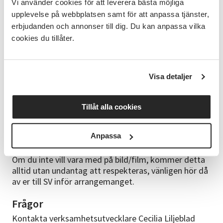
Vi använder cookies för att leverera bästa möjliga
Anmälningsvillkor
upplevelse på webbplatsen samt för att anpassa tjänster,
Du anmäler dig till kursen och deltar kostnadsfritt
erbjudanden och annonser till dig. Du kan anpassa vilka
vid det första kurstillfället. Vill du inte fortsätta
cookies du tillåter.
behöver vi ha din avanmälan innan kurstillfälle två,
annars debiteras hela kursavgiften. Du får en kallelse
till kursen cirka en vecka innan kursstarten.
Visa detaljer
GDPR
Härmed informerar vi dig om att vi ibland
Tillåt alla cookies
fotar/filmar vår verksamhet för att informera om
och visa upp för andra. Bilder/filmer kan komma att
Anpassa
publiceras på SV:s hemsida, Facebook, Instagram, i
verksamhetsberättelse eller skickas till tidningen.
Om du inte vill vara med på bild/film, kommer detta
alltid utan undantag att respekteras, vänligen hör då
av er till SV inför arrangemanget.
Frågor
Kontakta verksamhetsutvecklare Cecilia Liljeblad