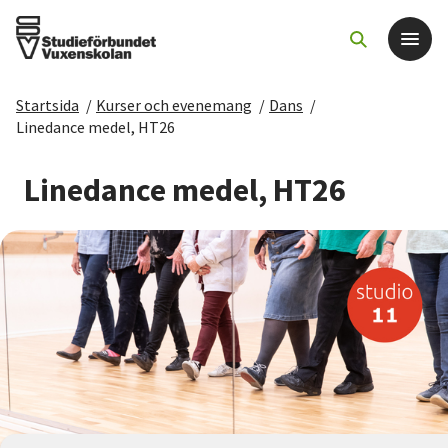
Startsida
/
Kurser och evenemang
/
Dans
/
Det här gör vi
Linedance medel, HT26
För dig som
Linedance medel, HT26
Sök kurser och evenemang
Om SV
Starta studiecirkel
Cirkelledare