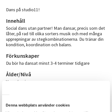
Dans på studio11!
Innehåll
Social dans utan partner! Man dansar, precis som det
låter, på rad till olika sorters musik och med många
upprepningar av stegkombinationerna. Du tränar din
kondition, koordination och balans.
Förkunskaper
Du bör ha dansat minst 3-4 terminer tidigare
Ålder/Nivå
Vuxen/senior
Bra att veta
Bekväma kläder du kan röra sig i, barfota alt.
Gympaskor Fri parkering i anslutning till lokalen.
Denna webbplats använder cookies