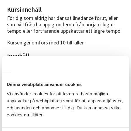
Kursinnehåll
För dig som aldrig har dansat linedance förut, eller
som vill fräscha upp grunderna från början i lugnt
tempo eller fortfarande uppskattar ett lägre tempo.
Kursen genomförs med 10 tillfällen.
Innehåll
Vi lär grundläggande steg och startar varje tillfälle
med att repetera föregående
sammankomst stegkombinationer och övningar.
Denna webbplats använder cookies
Det inte bara ser roligt ut, det är roligt.
Vi använder cookies för att leverera bästa möjliga
upplevelse på webbplatsen samt för att anpassa tjänster,
Till dig som aldrig dansat Linedance förut. Inga
erbjudanden och annonser till dig. Du kan anpassa vilka
förkunskaper krävs och du dansar utan partner.
cookies du tillåter.
Du tar med ett par bekväma skor, vattenflaska och
ett glatt humör så löser vi resten på plats. Du