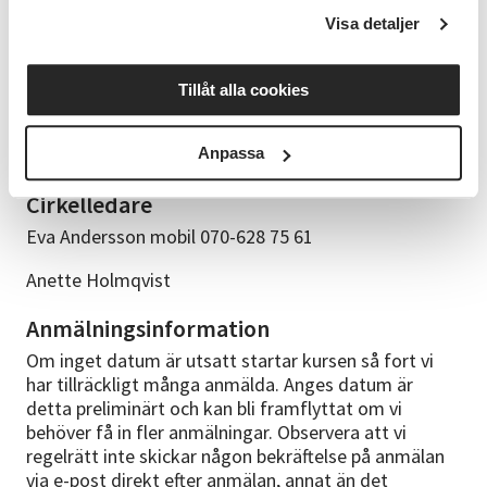
kommer få lära dig ”grundstegen” i Linedance och
Visa detaljer
dansa till olika musikstilar, främst country och pop.
Har du dansat tidigare och haft ett uppehåll varför
Tillåt alla cookies
inte köra igång igen?
Anpassa
Viktigt - Parfymfritt - Inga starka dofter.
Cirkelledare
Eva Andersson mobil 070-628 75 61
Anette Holmqvist
Anmälningsinformation
Om inget datum är utsatt startar kursen så fort vi
har tillräckligt många anmälda. Anges datum är
detta preliminärt och kan bli framflyttat om vi
behöver få in fler anmälningar. Observera att vi
regelrätt inte skickar någon bekräftelse på anmälan
via e-post direkt efter anmälan, annat än det