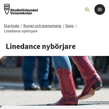
Startsida
/
Kurser och evenemang
/
Dans
/
Det här gör vi
Linedance nybörjare
För dig som
Linedance nybörjare
Sök kurser och evenemang
Om SV
Starta studiecirkel
Cirkelledare