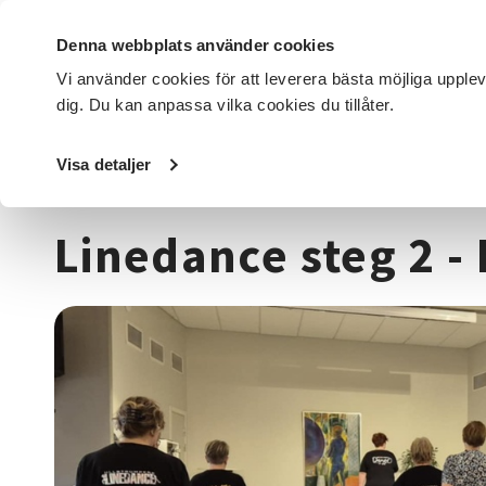
Denna webbplats använder cookies
Vi använder cookies för att leverera bästa möjliga upple
dig. Du kan anpassa vilka cookies du tillåter.
DET HÄR GÖR VI
FÖR DIG SOM
SÖK KURSER OCH EVENE
Visa detaljer
Startsida
/
Kurser och evenemang
/
Dans
/
Linedance ste
Linedance steg 2 -