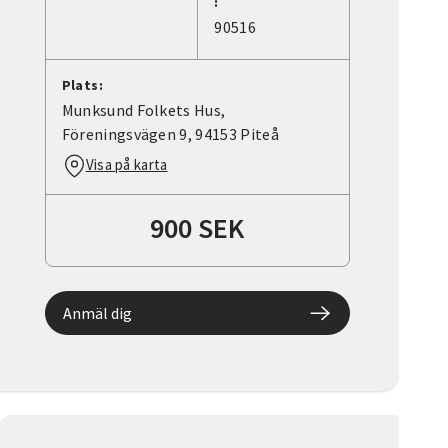
:
90516
Plats:
Munksund Folkets Hus,
Föreningsvägen 9, 94153 Piteå
Visa på karta
900 SEK
Anmäl dig