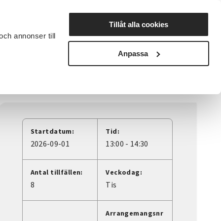
Lyssna
Tillåt alla cookies
och annonser till
rta studiecirkel
Cirkelledare
Nyheter
Avdelningar
Anpassa
Startdatum:
Tid:
2026-09-01
13:00 - 14:30
Antal tillfällen:
Veckodag:
8
Tis
Arrangemangsnr