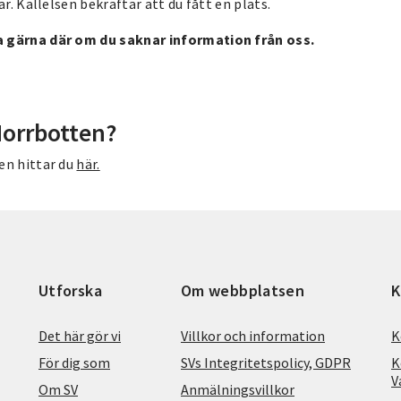
r. Kallelsen bekräftar att du fått en plats.
a gärna där om du saknar information från oss.
Norrbotten?
en hittar du
här.
Utforska
Om webbplatsen
K
Det här gör vi
Villkor och information
K
För dig som
SVs Integritetspolicy, GDPR
K
V
Om SV
Anmälningsvillkor