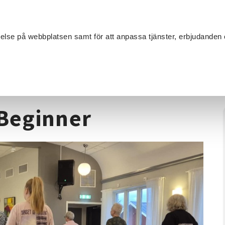
Sök
velse på webbplatsen samt för att anpassa tjänster, erbjudanden 
Om SV
Sta
MANG
g 2 - Beginner
 Beginner