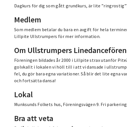
Dagkurs för dig som gått grundkurs, är lite ”ringrostig”
Medlem
Som medlem betalar du bara en avgift för hela terminen 
Lillpite Ullstrumpers för mer information.
Om Ullstrumpers Linedancefören
Föreningen bildades år 2000 i Lillpite strax utanför Pi
golvkallt i lokalen vi höll till i att vi dansade i ullstru
fel, du gör bara egna variationer. Så blir det lite egna va
och fortsätta dansa!
Lokal
Munksunds Folkets hus, Föreningsvägen 9. Fri parkerings 
Bra att veta