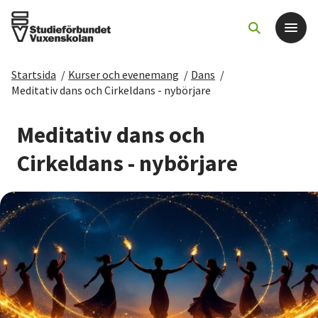
Startsida
/
Kurser och evenemang
/
Dans
/
Det här gör vi
Meditativ dans och Cirkeldans - nybörjare
För dig som
Meditativ dans och
Cirkeldans - nybörjare
Sök kurser och evenemang
Om SV
Starta studiecirkel
Cirkelledare