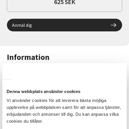
625 SEK
Anmäl dig
Information
Lär dig dansa cirkeldans och meditativ dans. Kom
och prova på första träffen gratis! Meditativ dans
utgår från fria, medvetna och mjuka rörelser
integrerad med gemensam cirkeldans med enkla
Denna webbplats använder cookies
givna steg och rörelser. Att dansa fri dans och
Vi använder cookies för att leverera bästa möjliga
cirkeldans ger vila, livskraft och rörelseglädje där
upplevelse på webbplatsen samt för att anpassa tjänster,
kroppen och musiken blir vägen till vår existens.
erbjudanden och annonser till dig. Du kan anpassa vilka
Bernard Woisen, Tyskland, var den som grundade
cookies du tillåter.
Sacred dance. Hans dotter Maria-Gabrielle Woisen
har tagit över Heliga cirkeldanser efter sin far.