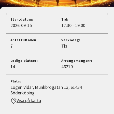
Nyheter
Avdelningar
Startdatum:
Tid:
2026-09-15
17:30 - 19:00
Lyssna
Antal tillfällen:
Veckodag:
7
Tis
Lediga platser:
Arrangemangsnr:
14
46210
Plats:
Logen Vidar, Munkbrogatan 13, 61434
Söderköping
Visa på karta