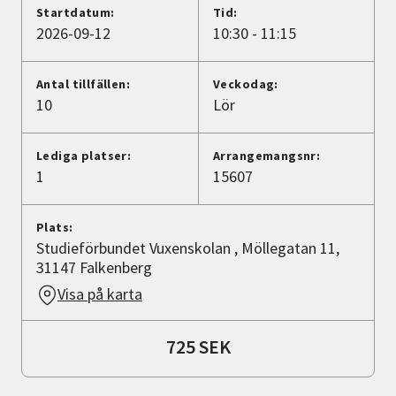
Nyheter
Startdatum:
Tid:
2026-09-12
10:30 - 11:15
Avdelningar
Antal tillfällen:
Veckodag:
10
Lör
Lyssna
Lediga platser:
Arrangemangsnr:
1
15607
Plats:
Studieförbundet Vuxenskolan , Möllegatan 11,
31147 Falkenberg
Visa på karta
725 SEK