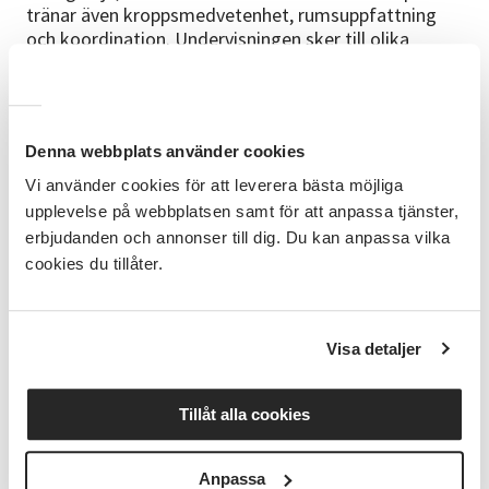
tränar även kroppsmedvetenhet, rumsuppfattning
och koordination. Undervisningen sker till olika
musikstilar och ger inblick i ett antal dansstilar.
Målgrupp
Den här kursen riktar sig till 4-5 åringar som gillar att
Denna webbplats använder cookies
röra sig till musik och dansa.
Vi använder cookies för att leverera bästa möjliga
Mål
upplevelse på webbplatsen samt för att anpassa tjänster,
erbjudanden och annonser till dig. Du kan anpassa vilka
Lära sig enkel koreografi, träna taktsinne.
cookies du tillåter.
Rekommenderad klädsel
Gympaskor (frivilligt)
Visa detaljer
Gruppstorlek
Denna kurs har plats för 12 deltagare.
Tillåt alla cookies
Om kursledaren
Anpassa