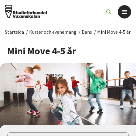
Startsida
/
Kurser och evenemang
/
Dans
/
Mini Move 4-5 år
Det här gör vi
Mini Move 4-5 år
För dig som
Sök kurser och evenemang
Om SV
Starta studiecirkel
Cirkelledare