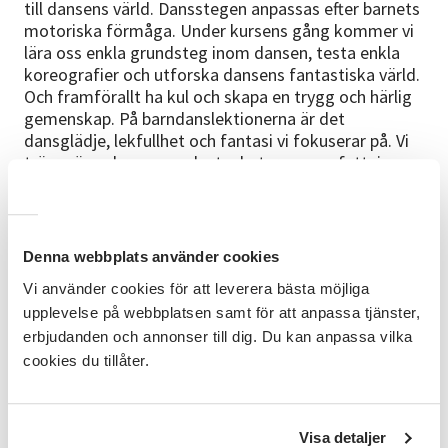
till dansens värld. Dansstegen anpassas efter barnets
motoriska förmåga. Under kursens gång kommer vi
lära oss enkla grundsteg inom dansen, testa enkla
koreografier och utforska dansens fantastiska värld.
Och framförallt ha kul och skapa en trygg och härlig
gemenskap. På barndanslektionerna är det
dansglädje, lekfullhet och fantasi vi fokuserar på. Vi
tränar även kroppsmedvetenhet, rumsuppfattning
och koordination. Undervisningen sker till olika
musikstilar och ger inblick i ett antal dansstilar.
Under kursens gång kommer vi lära oss enkla
grundsteg inom dansen, testa enkla koreografier och
Denna webbplats använder cookies
utforska dansens fantastiska värld. Och framförallt
Vi använder cookies för att leverera bästa möjliga
ha kul och skapa en trygg och härlig gemenskap.
upplevelse på webbplatsen samt för att anpassa tjänster,
Målgrupp
erbjudanden och annonser till dig. Du kan anpassa vilka
cookies du tillåter.
Den här kursen riktar sig till dig som är nyfiken och
vill lära dig dansa Street.
Mål
Visa detaljer