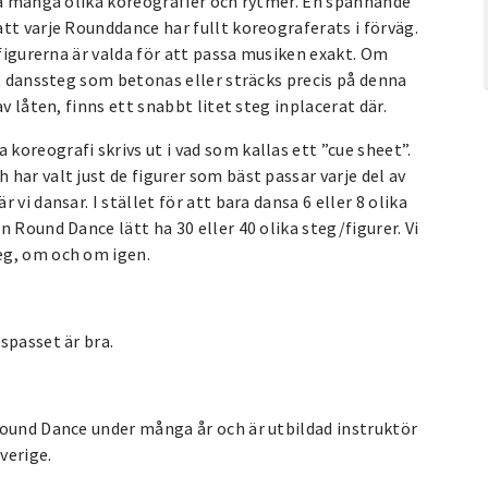
nsa många olika koreografier och rytmer. En spännande
tt varje Rounddance har fullt koreograferats i förväg.
 figurerna är valda för att passa musiken exakt. Om
et danssteg som betonas eller sträcks precis på denna
v låten, finns ett snabbt litet steg inplacerat där.
oreografi skrivs ut i vad som kallas ett ”cue sheet”.
har valt just de figurer som bäst passar varje del av
vi dansar. I stället för att bara dansa 6 eller 8 olika
 Round Dance lätt ha 30 eller 40 olika steg/figurer. Vi
eg, om och om igen.
spasset är bra.
Round Dance under många år och är utbildad instruktör
verige.