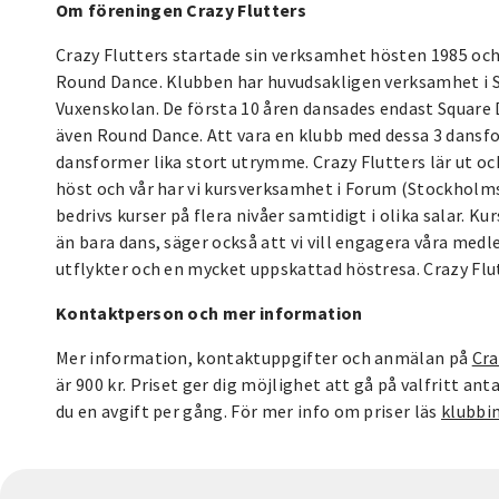
Om föreningen Crazy Flutters
Crazy Flutters startade sin verksamhet hösten 1985 oc
Round Dance. Klubben har huvudsakligen verksamhet i
Vuxenskolan. De första 10 åren dansades endast Square 
även Round Dance. Att vara en klubb med dessa 3 dansfor
dansformer lika stort utrymme. Crazy Flutters lär ut oc
höst och vår har vi kursverksamhet i Forum (Stockholms
bedrivs kurser på flera nivåer samtidigt i olika salar. Ku
än bara dans, säger också att vi vill engagera våra medl
utflykter och en mycket uppskattad höstresa. Crazy Flut
Kontaktperson och mer information
Mer information, kontaktuppgifter och anmälan på
Cra
är 900 kr. Priset ger dig möjlighet att gå på valfritt anta
du en avgift per gång. För mer info om priser läs
klubbi