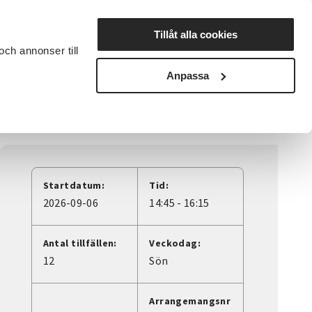
Lyssna
Tillåt alla cookies
och annonser till
rta studiecirkel
Cirkelledare
Nyheter
Avdelningar
Anpassa
Startdatum:
Tid:
2026-09-06
14:45 - 16:15
Antal tillfällen:
Veckodag:
12
Sön
Arrangemangsnr