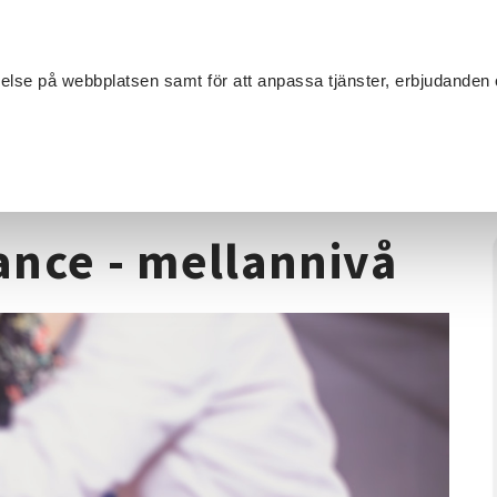
Sök
velse på webbplatsen samt för att anpassa tjänster, erbjudanden 
Om SV
Sta
MANG
nd Dance - mellannivå
ance - mellannivå