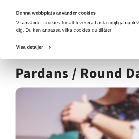
Denna webbplats använder cookies
Vi använder cookies för att leverera bästa möjliga upple
dig. Du kan anpassa vilka cookies du tillåter.
DET HÄR GÖR VI
FÖR DIG SOM
SÖK KURSER OCH EVENE
Visa detaljer
Startsida
/
Kurser och evenemang
/
Dans
/
Pardans / Rou
Pardans / Round D