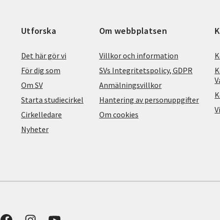
Utforska
Om webbplatsen
K
Det här gör vi
Villkor och information
K
För dig som
SVs Integritetspolicy, GDPR
K
V
Om SV
Anmälningsvillkor
K
Starta studiecirkel
Hantering av personuppgifter
V
Cirkelledare
Om cookies
Nyheter