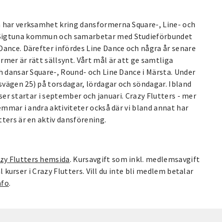
h har verksamhet kring dansformerna Square-, Line- och
 Sigtuna kommun och samarbetar med Studieförbundet
Dance. Därefter infördes Line Dance och några år senare
mer är rätt sällsynt. Vårt mål är att ge samtliga
h dansar Square-, Round- och Line Dance i Märsta. Under
vägen 25) på torsdagar, lördagar och söndagar. Ibland
rser startar i september och januari. Crazy Flutters - mer
emmar i andra aktiviteter också där vi bland annat har
ters är en aktiv dansförening.
zy Flutters hemsida
. Kursavgift som inkl. medlemsavgift
l kurser i Crazy Flutters. Vill du inte bli medlem betalar
nfo
.