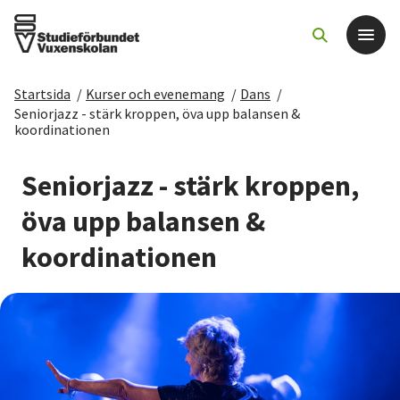
Startsida
/
Kurser och evenemang
/
Dans
/
Det här gör vi
Seniorjazz - stärk kroppen, öva upp balansen &
koordinationen
För dig som
Seniorjazz - stärk kroppen,
öva upp balansen &
Sök kurser och evenemang
koordinationen
Om SV
Starta studiecirkel
Cirkelledare