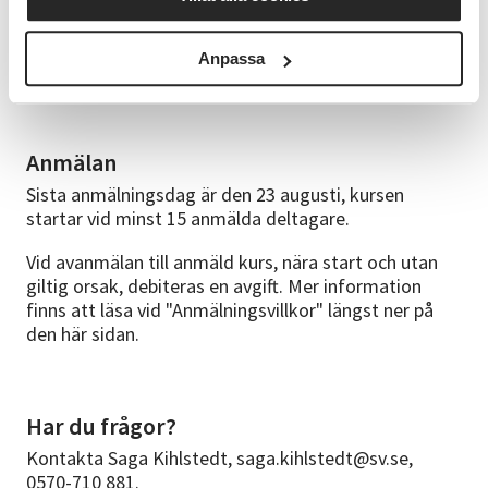
har därför möjlighet att prova på första tillfället.
I deltagaravgiften ingår medlemsavgift till föreningen
Anpassa
Dansstudion i Arvika.
Anmälan
Sista anmälningsdag är den 23 augusti, kursen
startar vid minst 15 anmälda deltagare.
Vid avanmälan till anmäld kurs, nära start och utan
giltig orsak, debiteras en avgift. Mer information
finns att läsa vid "Anmälningsvillkor" längst ner på
den här sidan.
Har du frågor?
Kontakta Saga Kihlstedt, saga.kihlstedt@sv.se,
0570-710 881.