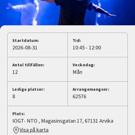
Nyheter
Avdelningar
Startdatum:
Tid:
Lyssna
2026-08-31
10:45 - 12:00
Antal tillfällen:
Veckodag:
12
Mån
Lediga platser:
Arrangemangsnr:
8
62576
Plats:
IOGT- NTO , Magasinsgatan 17, 67131 Arvika
Visa på karta