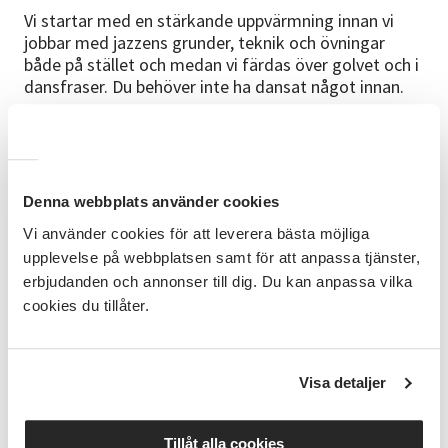
Vi startar med en stärkande uppvärmning innan vi
jobbar med jazzens grunder, teknik och övningar
både på stället och medan vi färdas över golvet och i
dansfraser. Du behöver inte ha dansat något innan.
Förkunskaper
Ingen tidigare erfarenhet krävs.
Denna webbplats använder cookies
Vi använder cookies för att leverera bästa möjliga
upplevelse på webbplatsen samt för att anpassa tjänster,
Målgrupp
erbjudanden och annonser till dig. Du kan anpassa vilka
cookies du tillåter.
Seniorer.
Visa detaljer
Bra att veta
Vi är måna om att alla ska trivas i sin dansgrupp, du
Tillåt alla cookies