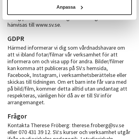
innan kursstart. Har du uppgett en mejladress
Anpassa
skickas kallelsen på mejl, annars kommer den med
vanlig post. För fullständiga anmälningsvillkor
hänvisas till www.sv.se.
GDPR
Härmed informerar vi dig som vårdnadshavare om
att vi ibland fotar/filmar vår verksamhet för att
informera om och visa upp för andra. Bilder/filmer
kan komma att publiceras på SV:s hemsida,
Facebook, Instagram, i verksamhetsberättelse eller
skickas till tidningen. Om ert barn inte får vara med
på bild/film, kommer detta alltid utan undantag att
respekteras, vänligen hör då av er till SV inför
arrangemanget.
Frågor
Kontakta Therese Fröberg: therese.froberg@sv.se
eller 070 431 39 12. SV:s kurser och verksamhet utgår
ifrån studiecirkelns pedagogik. I studiecirkeln