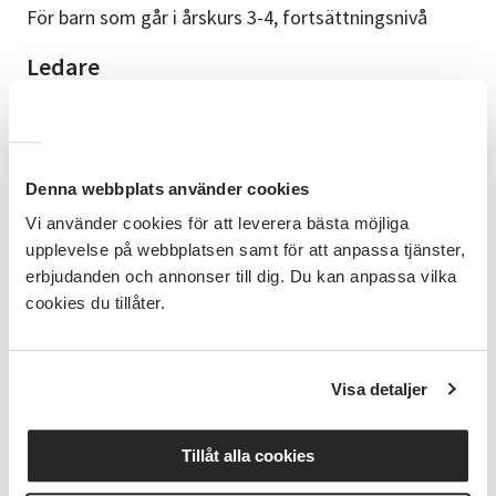
För barn som går i årskurs 3-4, fortsättningsnivå
Ledare
Alma Wibring och Elisabeth Rahm
Upplägg
12 gånger
Denna webbplats använder cookies
Följande datum och veckor HT26 är
Vi använder cookies för att leverera bästa möjliga
dansverksamheten inställd: Höstlovet vecka 44
upplevelse på webbplatsen samt för att anpassa tjänster,
erbjudanden och annonser till dig. Du kan anpassa vilka
Bra att veta
cookies du tillåter.
Bekväma kläder barnet kan röra sig i och någon typ
av dans- eller gymnastiksko eller barfota. Vi dansar ej
i strumpor pga halkrisken. Ta med en vattenflaska.
Visa detaljer
Anmälningsvillkor
Tillåt alla cookies
Alla kursstarter är preliminära. Du får en kallelse till
kursen med definitivt startdatum cirka en vecka