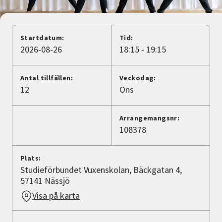
Nyheter
Avdelningar
Startdatum:
Tid:
2026-08-26
18:15 - 19:15
Lyssna
Antal tillfällen:
Veckodag:
12
Ons
Arrangemangsnr:
108378
Plats:
Studieförbundet Vuxenskolan, Bäckgatan 4,
57141 Nässjö
Visa på karta