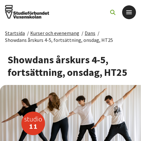
Startsida
/
Kurser och evenemang
/
Dans
/
Det här gör vi
Showdans årskurs 4-5, fortsättning, onsdag, HT25
För dig som
Showdans årskurs 4-5,
fortsättning, onsdag, HT25
Sök kurser och evenemang
Om SV
Starta studiecirkel
Cirkelledare