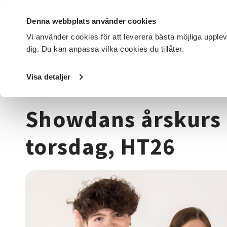
Denna webbplats använder cookies
Vi använder cookies för att leverera bästa möjliga upple
dig. Du kan anpassa vilka cookies du tillåter.
DET HÄR GÖR VI
FÖR DIG SOM
SÖK KURSER OCH EVENE
Visa detaljer
Startsida
/
Kurser och evenemang
/
Dans
/
Showdans årsk
Showdans årskurs 4
torsdag, HT26