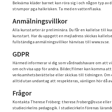
Bekväma kläder barnet kan röra sig i och någon typ av da
strumpor pga halkrisken. Ta med en vattenflaska.
Anmälningsvillkor
Alla kursstarter är preliminära. Du får en kallelse till 
kursstart. Har du uppgett en mejladress skickas kallel
fullständiga anmälningsvillkor hänvisas till www.sv.se.
GDPR
Härmed informerar vi dig som vårdnadshavare om att vi 
om och visa upp för andra. Bilder/filmer kan komma att 
verksamhetsberättelse eller skickas till tidningen. Om 
alltid utan undantag att respekteras, vänligen hör då av
Frågor
Kontakta Therese Fröberg: therese.froberg@sv.se eller 0
studiecirkelns pedagogik. I studiecirkeln förenas lärand