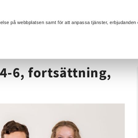
Sök
velse på webbplatsen samt för att anpassa tjänster, erbjudanden 
Om SV
Sta
MANG
urs 4-6, fortsättning, torsdag, HT26
-6, fortsättning,