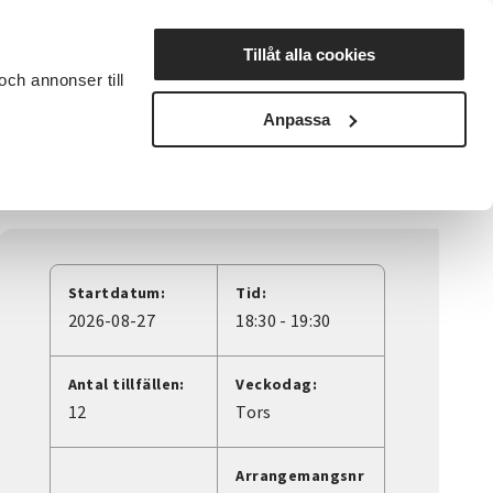
Lyssna
Tillåt alla cookies
och annonser till
rta studiecirkel
Cirkelledare
Nyheter
Avdelningar
Anpassa
Startdatum:
Tid:
2026-08-27
18:30 - 19:30
Antal tillfällen:
Veckodag:
12
Tors
Arrangemangsnr