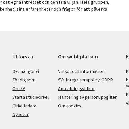
det egna intresset och den fria viljan. Hela gruppen,
ikenhet, sina erfarenheter och frågor för att påverka
Utforska
Om webbplatsen
K
Det här gör vi
Villkor och information
K
För dig som
SVs Integritetspolicy, GDPR
K
V
Om SV
Anmälningsvillkor
K
Starta studiecirkel
Hantering av personuppgifter
V
Cirkelledare
Om cookies
Nyheter