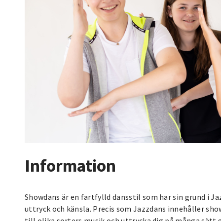
Information
Showdans är en fartfylld dansstil som har sin grund i 
uttryck och känsla. Precis som Jazzdans innehåller sh
till olika sorters musik och uttrycka dig på många sät