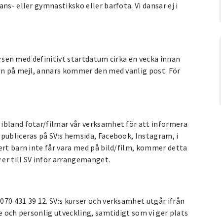
ns- eller gymnastiksko eller barfota. Vi dansar ej i
kursen med definitivt startdatum cirka en vecka innan
sen på mejl, annars kommer den med vanlig post. För
ibland fotar/filmar vår verksamhet för att informera
publiceras på SV:s hemsida, Facebook, Instagram, i
ert barn inte får vara med på bild/film, kommer detta
 er till SV inför arrangemanget.
70 431 39 12. SV:s kurser och verksamhet utgår ifrån
e och personlig utveckling, samtidigt som vi ger plats