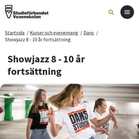
Startsida
/
Kurser och evenemang
/
Dans
/
Det här gör vi
Showjazz 8 - 10 år fortsättning
För dig som
Showjazz 8 - 10 år
fortsättning
Sök kurser och evenemang
Om SV
Starta studiecirkel
Cirkelledare