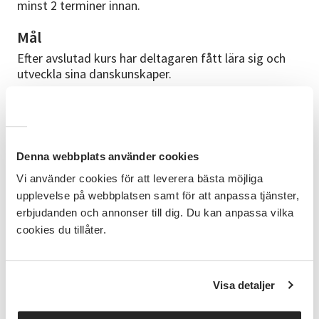
minst 2 terminer innan.
Mål
Efter avslutad kurs har deltagaren fått lära sig och
utveckla sina danskunskaper.
Innehåll
På showdansen får eleverna träna upp sin
rörelseförmåga, styrka, smidighet, rumsuppfattning
och musikalitet detta genom olika lekar, ramsor och
Denna webbplats använder cookies
dansövningar. Varje lektion repar eleverna på en
Vi använder cookies för att leverera bästa möjliga
koreografi som visas upp på den stora
upplevelse på webbplatsen samt för att anpassa tjänster,
avslutningsföreställningen. På dem här lektionerna är
erbjudanden och annonser till dig. Du kan anpassa vilka
det viktigt med rörelseglädjen men också att skapa
cookies du tillåter.
en god sammanhållning så att barnen får träffa nya
vänner. Det är utmanande och svettiga lektioner men
lika mycket som musklerna får arbeta lika mycket
skratt rungar det i danssalen.
Visa detaljer
Om kursledarna