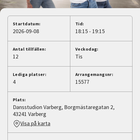
Nyheter
Avdelningar
Startdatum:
Tid:
2026-09-08
18:15 - 19:15
Lyssna
Antal tillfällen:
Veckodag:
12
Tis
Lediga platser:
Arrangemangsnr:
4
15577
Plats:
Dansstudion Varberg, Borgmästaregatan 2,
43241 Varberg
Visa på karta