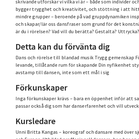
skrivande utforskar vi vilka vi är – både som individer 
bygger trygghet och kreativitet, och stöttning i att hitta
mindre grupper – beroende på vad gruppdynamiken inspire
och skapar/lär oss dansfraser som grund för det konstnä
är du i rörelsen? Vad vill du berätta? Gestalta? Uttryck
Detta kan du förvänta dig
Dans och rörelse till blandad musik Trygg gemenskap F
levande, tillåtande rum för skapande Din nyfikenhet st
avstamp till dansen, inte som ett mål i sig
Förkunskaper
Inga förkunskaper krävs – bara en öppenhet inför att sa
passar också dig som har danserfarenhet och vill utvec
Kursledare
Unni Britta Kangas – koreograf och dansare med över sj