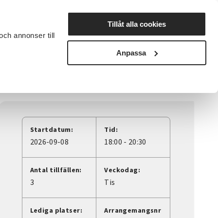
Lyssna
Tillåt alla cookies
och annonser till
rta studiecirkel
Cirkelledare
Nyheter
Avdelningar
Anpassa
Startdatum:
Tid:
2026-09-08
18:00 - 20:30
Antal tillfällen:
Veckodag:
3
Tis
Lediga platser:
Arrangemangsnr