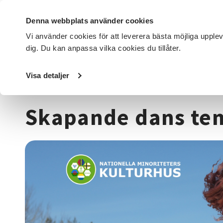
Denna webbplats använder cookies
Vi använder cookies för att leverera bästa möjliga upple
dig. Du kan anpassa vilka cookies du tillåter.
DET HÄR GÖR VI
FÖR DIG SOM
SÖK KURSER OCH EVENE
Visa detaljer
Startsida
/
Kurser och evenemang
/
Dans
/
Skapande dan
Skapande dans te