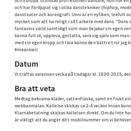
och Europa. Utbildad proffesionell dansare, hon har en
och har fördjupat sig i olika danstekniker (hiphop, mode
dansteater och koreografi. Unni är en nyfiken, lekfull
mycket som att ha roligt i sitt arbete med dans. "Dans o
fantasins värld samtidigt som man bejakar sin egen verk
känna full ut, uppleva, gestalta, vara sig själv som ma
med sin egen kropp och lära känna den bättre tror jag b
#meänkieli
Datum
Vi träffas varannan vecka på tisdagar kl. 18.00-20.15, des
Bra att veta
Medtag bekväma kläder, vattenflaska, samt en frukt elle
webbanmälan. Kallelse skickas ca 2-4 veckor innan kurss
Klarnabetalning skickas kallelsen direkt. Om du inte ha
är viktigt att du anger ditt mobilnummer om vi behöver