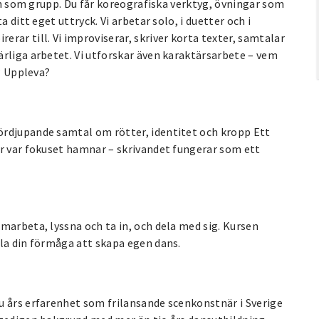
och som grupp. Du får koreografiska verktyg, övningar som
 ditt eget uttryck. Vi arbetar solo, i duetter och i
rar till. Vi improviserar, skriver korta texter, samtalar
rliga arbetet. Vi utforskar även karaktärsarbete – vem
a? Uppleva?
ördjupande samtal om rötter, identitet och kropp Ett
yr var fokuset hamnar – skrivandet fungerar som ett
marbeta, lyssna och ta in, och dela med sig. Kursen
kla din förmåga att skapa egen dans.
u års erfarenhet som frilansande scenkonstnär i Sverige