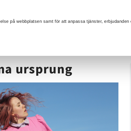
Sök
velse på webbplatsen samt för att anpassa tjänster, erbjudanden 
Om SV
Sta
MANG
s tema ursprung
ma ursprung