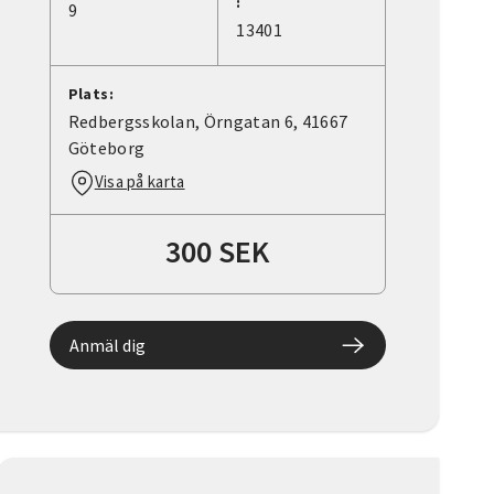
:
9
13401
Plats:
Redbergsskolan, Örngatan 6, 41667
Göteborg
Visa på karta
300 SEK
Anmäl dig