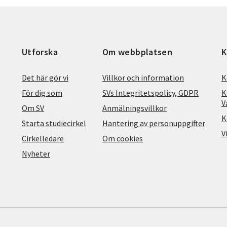
Utforska
Om webbplatsen
K
Det här gör vi
Villkor och information
K
För dig som
SVs Integritetspolicy, GDPR
K
V
Om SV
Anmälningsvillkor
K
Starta studiecirkel
Hantering av personuppgifter
V
Cirkelledare
Om cookies
Nyheter