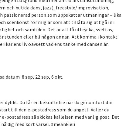
 gedigen bakgrund med mer än tio års dansutbildning,
rn och nutida dans, jazz), freestyle/improvisation,
 och passionerad person som uppskattar utmaningar – lika
ch scenkonst för mig är som att tillåta sig att gå in i
lighet och samtiden. Det är att få uttrycka, svettas,
n är stunden eller bli någon annan. Att komma i kontakt
erikar ens liv oavsett vad ens tanke med dansen är.
sa datum: 8 sep, 22 sep, 6 okt.
r dylikt. Du får en bekräftelse när du genomfört din
tart till den e-postadress som du angett. Väljer du
r e-postadress så skickas kallelsen med vanlig post. Det
 nå dig med kort varsel. #meänkieli