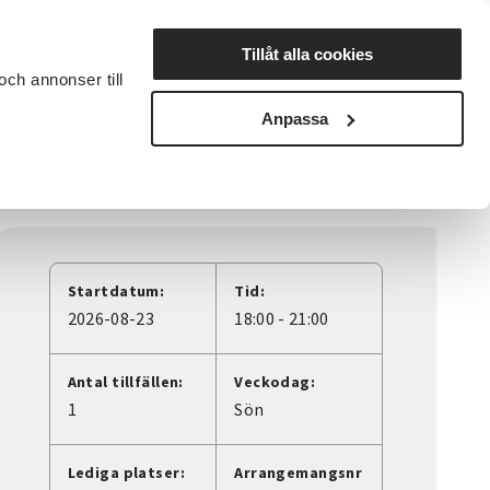
Lyssna
Tillåt alla cookies
och annonser till
rta studiecirkel
Cirkelledare
Nyheter
Avdelningar
Anpassa
Startdatum:
Tid:
2026-08-23
18:00 - 21:00
Antal tillfällen:
Veckodag:
1
Sön
Lediga platser:
Arrangemangsnr