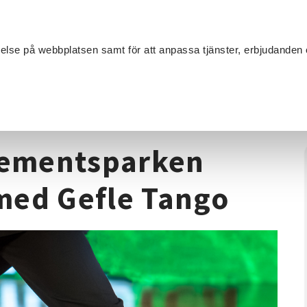
Sök
velse på webbplatsen samt för att anpassa tjänster, erbjudanden 
Om SV
Sta
MANG
 Regementsparken Argentinsk Tango med Gefle Tango
gementsparken
med Gefle Tango