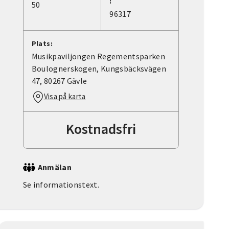
:
50
96317
Plats:
Musikpaviljongen Regementsparken
Boulognerskogen, Kungsbäcksvägen
47, 80267 Gävle
Visa på karta
Kostnadsfri
Anmälan
Se informationstext.