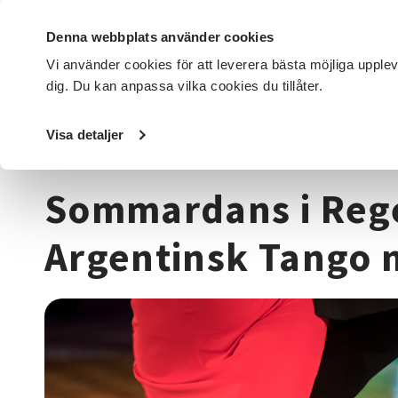
Denna webbplats använder cookies
Vi använder cookies för att leverera bästa möjliga upple
dig. Du kan anpassa vilka cookies du tillåter.
DET HÄR GÖR VI
FÖR DIG SOM
SÖK KURSER OCH EVENE
Visa detaljer
Startsida
/
Kurser och evenemang
/
Dans
/
Sommardans i
Sommardans i Re
Argentinsk Tango 