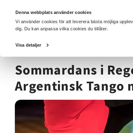
Denna webbplats använder cookies
Vi använder cookies för att leverera bästa möjliga upple
dig. Du kan anpassa vilka cookies du tillåter.
DET HÄR GÖR VI
FÖR DIG SOM
SÖK KURSER OCH EVENE
Visa detaljer
Startsida
/
Kurser och evenemang
/
Dans
/
Sommardans i
Sommardans i Re
Argentinsk Tango 