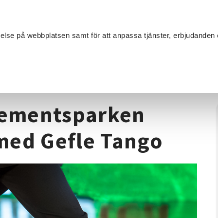
Sök
velse på webbplatsen samt för att anpassa tjänster, erbjudanden 
Om SV
Sta
MANG
 Regementsparken Argentinsk Tango med Gefle Tango
gementsparken
med Gefle Tango