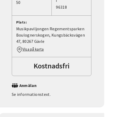
:
50
96318
Plats:
Musikpaviljongen Regementsparken
Boulognerskogen, Kungsbäcksvägen
47, 80267 Gävle
Visa på karta
Kostnadsfri
Anmälan
Se informationstext.