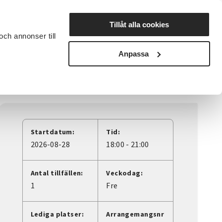
Lyssna
Tillåt alla cookies
och annonser till
rta studiecirkel
Cirkelledare
Nyheter
Avdelningar
Anpassa
Startdatum:
Tid:
2026-08-28
18:00 - 21:00
Antal tillfällen:
Veckodag:
1
Fre
Lediga platser:
Arrangemangsnr