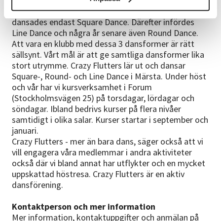
verksamhet i Sigtuna kommun och samarbetar med
Studieförbundet Vuxenskolan. De första 10 åren
dansades endast Square Dance. Därefter infördes
Line Dance och några år senare även Round Dance.
Att vara en klubb med dessa 3 dansformer är rätt
sällsynt. Vårt mål är att ge samtliga dansformer lika
stort utrymme. Crazy Flutters lär ut och dansar
Square-, Round- och Line Dance i Märsta. Under höst
och vår har vi kursverksamhet i Forum
(Stockholmsvägen 25) på torsdagar, lördagar och
söndagar. Ibland bedrivs kurser på flera nivåer
samtidigt i olika salar. Kurser startar i september och
januari.
Crazy Flutters - mer än bara dans, säger också att vi
vill engagera våra medlemmar i andra aktiviteter
också där vi bland annat har utflykter och en mycket
uppskattad höstresa. Crazy Flutters är en aktiv
dansförening.
Kontaktperson och mer information
Mer information, kontaktuppgifter och anmälan på