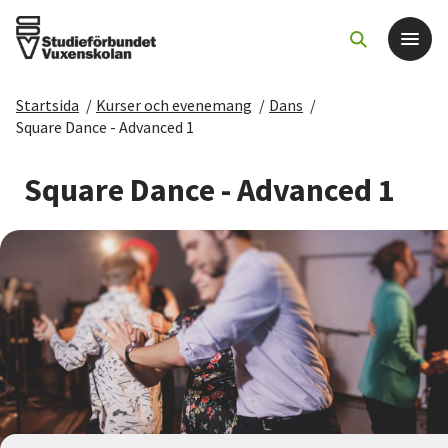
Startsida
/
Kurser och evenemang
/
Dans
/
Det här gör vi
Square Dance - Advanced 1
För dig som
Square Dance - Advanced 1
Sök kurser och evenemang
Om SV
Starta studiecirkel
Cirkelledare