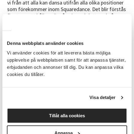
vi från att alla kan dansa utifrån alla olika positioner
som förekommer inom Squaredance. Det blir förstås
fler turer att hålla reda på och med detta också
många fler kombinationer..
Material
Bekväma skor och en vattenflaska att fylla på under
Denna webbplats använder cookies
kurspasset är bra.
Vi använder cookies för att leverera bästa möjliga
upplevelse på webbplatsen samt för att anpassa tjänster,
Kursledare
erbjudanden och annonser till dig. Du kan anpassa vilka
Våra två kursledare (callers), Lasse Jägdahl och
Urban Danielsson, har både dansat i mer än 25 år och
cookies du tillåter.
har både gått flertal instruktörs- och callerkurser
bland annat genom SACT (Swedish Association of
Caller and Teacher).
Visa detaljer
Om föreningen Crazy Flutters
Crazy Flutters startade sin verksamhet hösten 1985
Tillåt alla cookies
och har verksamhet kring dansformerna Square-,
Line- och Round Dance. Klubben har huvudsakligen
Anpassa