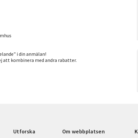
tomhus
elande" i din anmälan!
j att kombinera med andra rabatter.
Utforska
Om webbplatsen
K