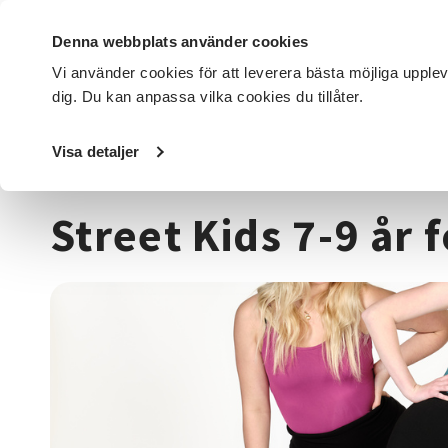
Denna webbplats använder cookies
Vi använder cookies för att leverera bästa möjliga upple
dig. Du kan anpassa vilka cookies du tillåter.
DET HÄR GÖR VI
FÖR DIG SOM
SÖK KURSER OCH EVENE
Visa detaljer
Startsida
/
Kurser och evenemang
/
Dans
/
Street Kids 7-
Street Kids 7-9 år 