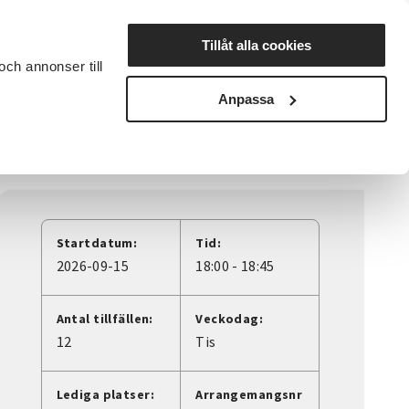
Lyssna
Tillåt alla cookies
och annonser till
rta studiecirkel
Cirkelledare
Nyheter
Avdelningar
Anpassa
Startdatum:
Tid:
2026-09-15
18:00 - 18:45
Antal tillfällen:
Veckodag:
12
Tis
Lediga platser:
Arrangemangsnr