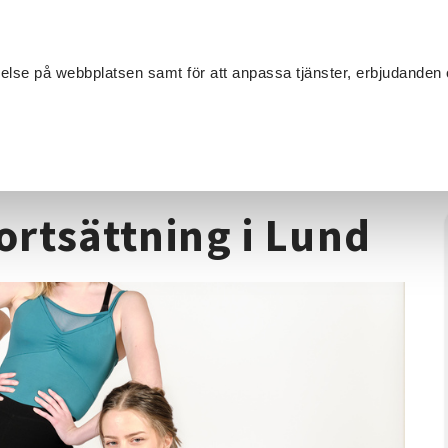
Sök
velse på webbplatsen samt för att anpassa tjänster, erbjudanden 
Om SV
Sta
MANG
9 år fortsättning i Lund
fortsättning i Lund