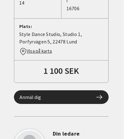
:
14
16706
Plats:
Style Dance Studio, Studio 1,
Porfyrvägen 5, 22478 Lund
Visa på karta
1 100 SEK
Anmäl dig
Din ledare