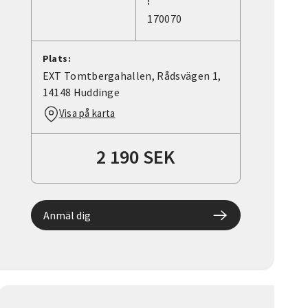
:
170070
Plats:
EXT Tomtbergahallen, Rådsvägen 1,
14148 Huddinge
Visa på karta
2 190 SEK
Anmäl dig