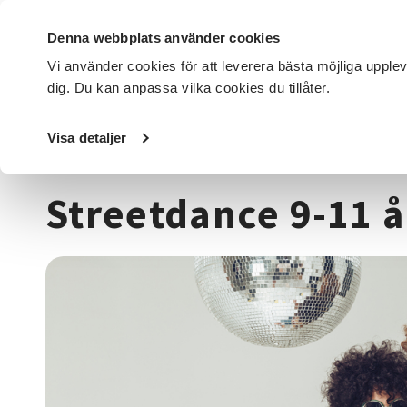
Denna webbplats använder cookies
Vi använder cookies för att leverera bästa möjliga upple
dig. Du kan anpassa vilka cookies du tillåter.
DET HÄR GÖR VI
FÖR DIG SOM
SÖK KURSER OCH EVENE
Visa detaljer
Startsida
/
Kurser och evenemang
/
Dans
/
Streetdance 9
Streetdance 9-11 å