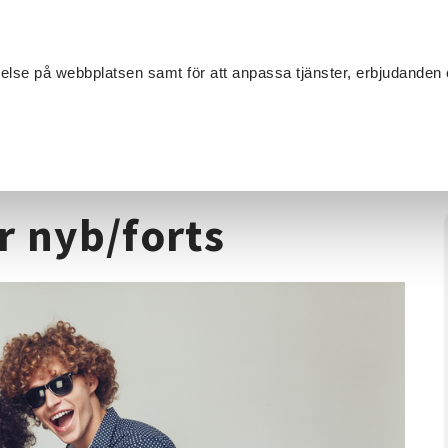
Sök
velse på webbplatsen samt för att anpassa tjänster, erbjudanden 
Om SV
Sta
MANG
-11 år nyb/forts
r nyb/forts