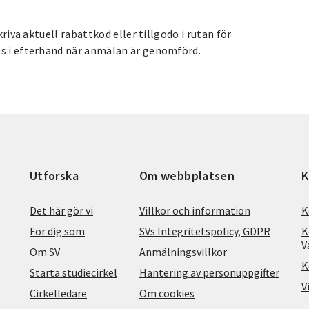
kriva aktuell rabattkod eller tillgodo i rutan för
es i efterhand när anmälan är genomförd.
Utforska
Om webbplatsen
K
Det här gör vi
Villkor och information
K
För dig som
SVs Integritetspolicy, GDPR
K
V
Om SV
Anmälningsvillkor
K
Starta studiecirkel
Hantering av personuppgifter
V
Cirkelledare
Om cookies