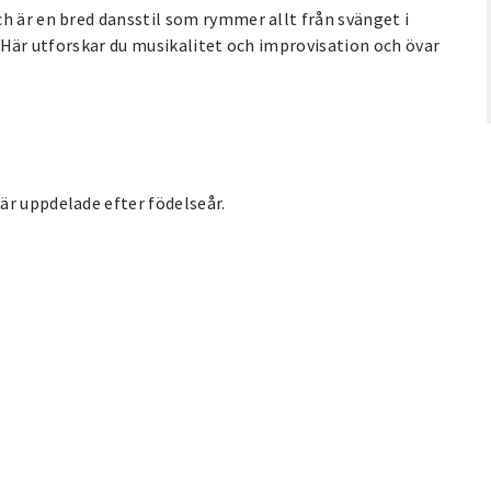
h är en bred dansstil som rymmer allt från svänget i
. Här utforskar du musikalitet och improvisation och övar
är uppdelade efter födelseår.