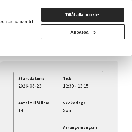
Lyssna
Tillåt alla cookies
och annonser till
rta studiecirkel
Cirkelledare
Nyheter
Avdelningar
Anpassa
Startdatum:
Tid:
2026-08-23
12:30 - 13:15
Antal tillfällen:
Veckodag:
14
Sön
Arrangemangsnr