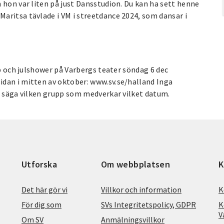
 hon var liten på just Dansstudion. Du kan ha sett henne
aritsa tävlade i VM i streetdance 2024, som dansar i
ep och julshower på Varbergs teater söndag 6 dec
dan i mitten av oktober: www.sv.se/halland Inga
t säga vilken grupp som medverkar vilket datum.
Utforska
Om webbplatsen
K
Det här gör vi
Villkor och information
K
För dig som
SVs Integritetspolicy, GDPR
K
V
Om SV
Anmälningsvillkor