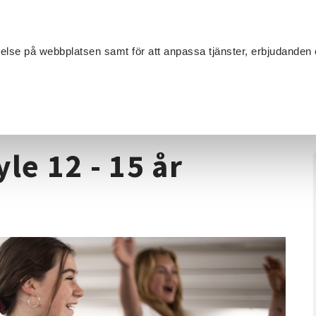
Sök
velse på webbplatsen samt för att anpassa tjänster, erbjudanden 
Om SV
Sta
MANG
A-style 12 - 15 år forts/avanc.
le 12 - 15 år