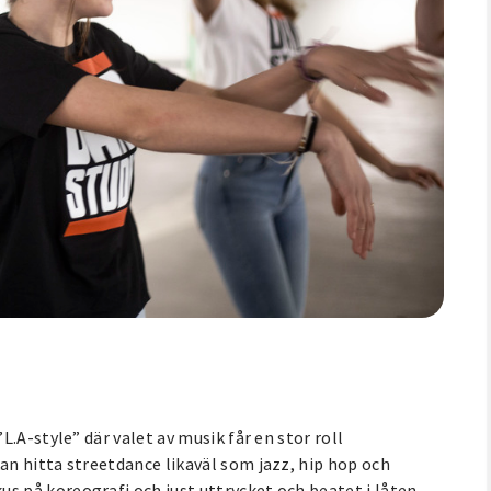
.A-style” där valet av musik får en stor roll
n hitta streetdance likaväl som jazz, hip hop och
 på koreografi och just uttrycket och beatet i låten