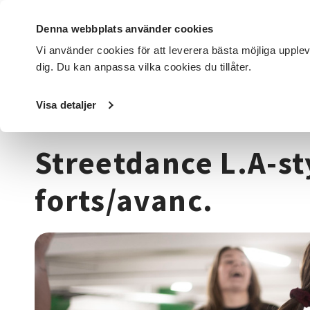
Denna webbplats använder cookies
Vi använder cookies för att leverera bästa möjliga upple
dig. Du kan anpassa vilka cookies du tillåter.
DET HÄR GÖR VI
FÖR DIG SOM
SÖK KURSER OCH EVENE
Visa detaljer
Startsida
/
Kurser och evenemang
/
Dans
/
Streetdance L.
Streetdance L.A-sty
forts/avanc.