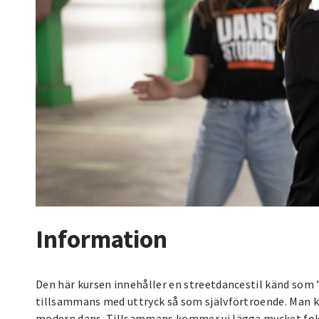
Information
Den här kursen innehåller en streetdancestil känd som ”L
tillsammans med uttryck så som självförtroende. Man ka
modern dans. Tillsammans kommer vi lägga mycket fokus