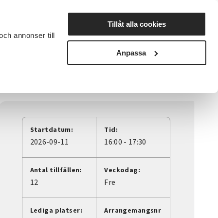
Lyssna
Tillåt alla cookies
och annonser till
rta studiecirkel
Cirkelledare
Nyheter
Avdelningar
Anpassa
Startdatum:
Tid:
2026-09-11
16:00 - 17:30
Antal tillfällen:
Veckodag:
12
Fre
Lediga platser:
Arrangemangsnr