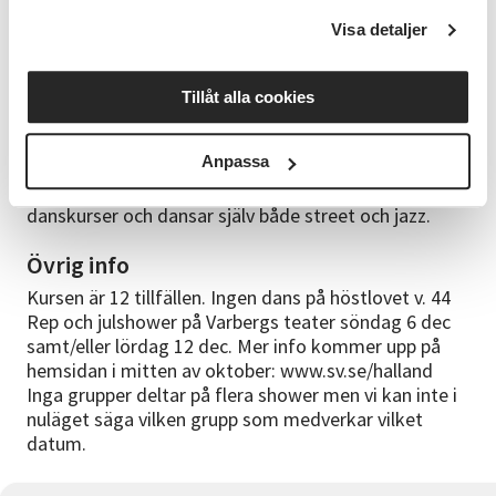
jobbar med vissa danssteg för att förbättra eller lära
Visa detaljer
oss nytt. I slutet av lektionen repar vi på koreografin
som vi kommer visa upp på
avslutningsföreställningen.
Tillåt alla cookies
Om kursledarna
Anpassa
Kursen leds av Ester Werdin. Ester har dansat på
Dansstudion sen hon var liten, är idag ledare för flera
danskurser och dansar själv både street och jazz.
Övrig info
Kursen är 12 tillfällen. Ingen dans på höstlovet v. 44
Rep och julshower på Varbergs teater söndag 6 dec
samt/eller lördag 12 dec. Mer info kommer upp på
hemsidan i mitten av oktober: www.sv.se/halland
Inga grupper deltar på flera shower men vi kan inte i
nuläget säga vilken grupp som medverkar vilket
datum.