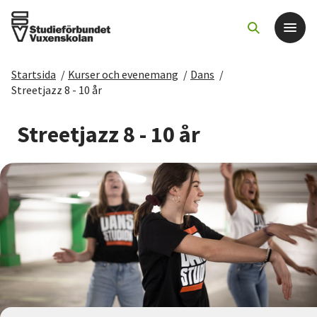
Startsida
/
Kurser och evenemang
/
Dans
/
Det här gör vi
Streetjazz 8 - 10 år
För dig som
Streetjazz 8 - 10 år
Sök kurser och evenemang
Om SV
Starta studiecirkel
Cirkelledare