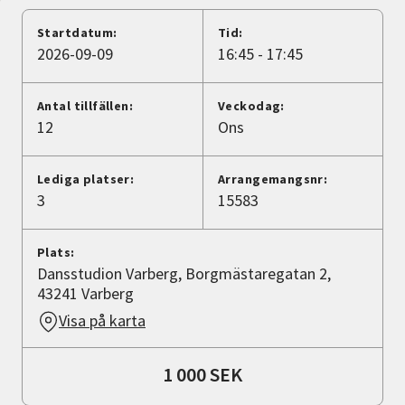
Nyheter
Startdatum:
Tid:
2026-09-09
16:45 - 17:45
Avdelningar
Antal tillfällen:
Veckodag:
12
Ons
Lyssna
Lediga platser:
Arrangemangsnr:
3
15583
Plats:
Dansstudion Varberg, Borgmästaregatan 2,
43241 Varberg
Visa på karta
1 000 SEK