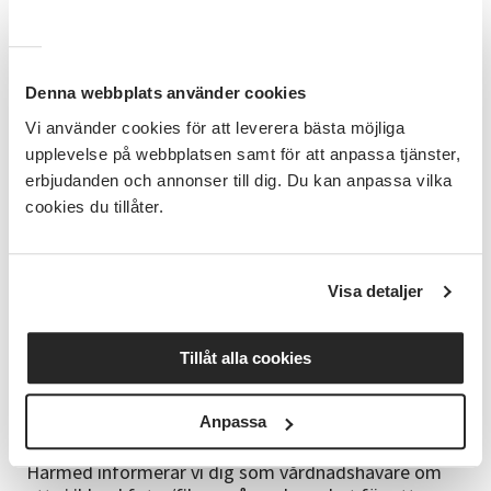
Följande datum och veckor HT26 är
dansverksamheten inställd: Höstlovet vecka 44
Denna webbplats använder cookies
Bra att veta
Vi använder cookies för att leverera bästa möjliga
Bekväma kläder barnet kan röra sig i och någon typ
upplevelse på webbplatsen samt för att anpassa tjänster,
av dans- eller gymnastiksko eller barfota. Vi dansar ej
erbjudanden och annonser till dig. Du kan anpassa vilka
i strumpor pga halkrisken. Ta med en vattenflaska.
cookies du tillåter.
Anmälningsvillkor
Alla kursstarter är preliminära. Du får en kallelse till
Visa detaljer
kursen med definitivt startdatum cirka en vecka
innan kursstart. Har du uppgett en mejladress
skickas kallelsen på mejl, annars kommer den med
Tillåt alla cookies
vanlig post. För fullständiga anmälningsvillkor
hänvisas till www.sv.se.
Anpassa
GDPR
Härmed informerar vi dig som vårdnadshavare om