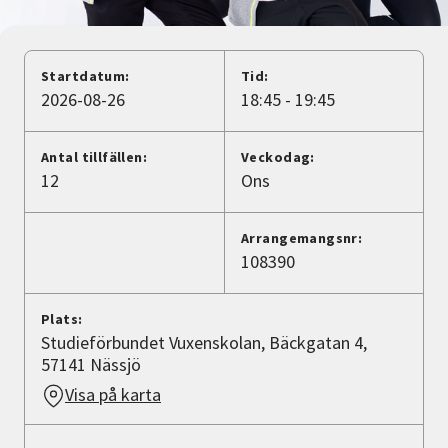
Nyheter
Avdelningar
Startdatum:
Tid:
2026-08-26
18:45 - 19:45
Lyssna
Antal tillfällen:
Veckodag:
12
Ons
Arrangemangsnr:
108390
Plats:
Studieförbundet Vuxenskolan, Bäckgatan 4,
57141 Nässjö
Visa på karta