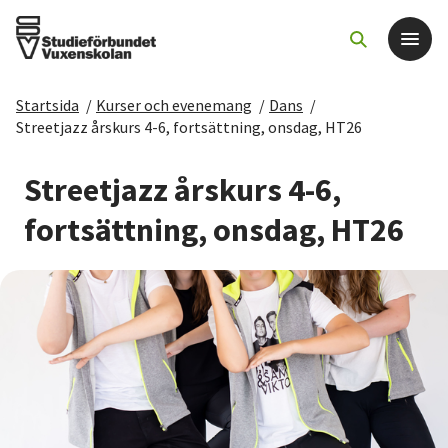
Startsida
/
Kurser och evenemang
/
Dans
/
Det här gör vi
Streetjazz årskurs 4-6, fortsättning, onsdag, HT26
För dig som
Streetjazz årskurs 4-6,
fortsättning, onsdag, HT26
Sök kurser och evenemang
Om SV
Starta studiecirkel
Cirkelledare