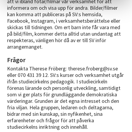
att vi ibland fotar/filmar vår verksamhet för att
informera om och visa upp för andra. Bilder/filmer
kan komma att publiceras på SV:s hemsida,
Facebook, Instagram, i verksamhetsberättelse eller
skickas till tidningen. Om ert barn inte får vara med
på bild/film, kommer detta alltid utan undantag att
respekteras, vänligen hör då av er till SV inför
arrangemanget.
Frågor
Kontakta Therese Fröberg: therese.froberg@sv.se
eller 070 431 39 12. SV:s kurser och verksamhet utgår
ifrån studiecirkelns pedagogik. I studiecirkeln
förenas lärande och personlig utveckling, samtidigt
som vi ger plats för grundläggande demokratiska
värderingar. Grunden är det egna intresset och den
fria viljan. Hela gruppen, ledaren och deltagarna,
bidrar med sin kunskap, sin nyfikenhet, sina
erfarenheter och frågor för att påverka
studiecirkelns inriktning och innehåll.