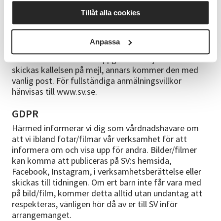
i strumpor pga halkrisken. Ta med en vattenflaska.
Tillåt alla cookies
Anmälningsvillkor
Alla kursstarter är preliminära. Du får en kallelse till
Anpassa
kursen med definitivt startdatum cirka en vecka
innan kursstart. Har du uppgett en mejladress
skickas kallelsen på mejl, annars kommer den med
vanlig post. För fullständiga anmälningsvillkor
hänvisas till www.sv.se.
GDPR
Härmed informerar vi dig som vårdnadshavare om
att vi ibland fotar/filmar vår verksamhet för att
informera om och visa upp för andra. Bilder/filmer
kan komma att publiceras på SV:s hemsida,
Facebook, Instagram, i verksamhetsberättelse eller
skickas till tidningen. Om ert barn inte får vara med
på bild/film, kommer detta alltid utan undantag att
respekteras, vänligen hör då av er till SV inför
arrangemanget.