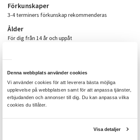
Förkunskaper
3-4 terminers förkunskap rekommenderas
Ålder
För dig från 14 år och uppåt
Ledare
Emmie Ljung och Celine Sandstedt
Denna webbplats använder cookies
Upplägg
Vi använder cookies för att leverera bästa möjliga
12 gånger
upplevelse på webbplatsen samt för att anpassa tjänster,
Följande datum och veckor HT26 är
erbjudanden och annonser till dig. Du kan anpassa vilka
dansverksamheten inställd: Höstlovet vecka 44
cookies du tillåter.
Bra att veta
Bekväma kläder barnet kan röra sig i och någon typ
Visa detaljer
av dans- eller gymnastiksko eller barfota. Vi dansar ej