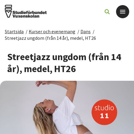
Startsida
/
Kurser och evenemang
/
Dans
/
Det här gör vi
Streetjazz ungdom (från 14 år), medel, HT26
För dig som
Streetjazz ungdom (från 14
år), medel, HT26
Sök kurser och evenemang
Om SV
Starta studiecirkel
Cirkelledare