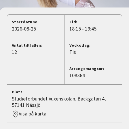
Nyheter
Avdelningar
Startdatum:
Tid:
2026-08-25
18:15 - 19:45
Lyssna
Antal tillfällen:
Veckodag:
12
Tis
Arrangemangsnr:
108364
Plats:
Studieförbundet Vuxenskolan, Bäckgatan 4,
57141 Nässjö
Visa på karta