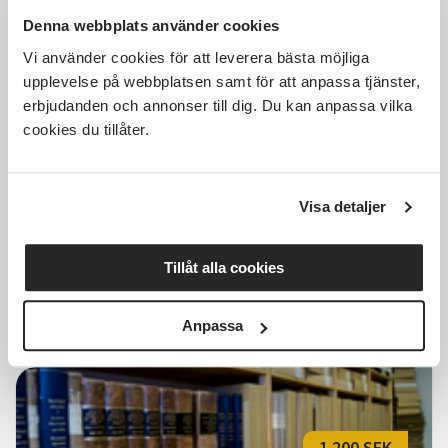
Denna webbplats använder cookies
Vi använder cookies för att leverera bästa möjliga
895 SEK
upplevelse på webbplatsen samt för att anpassa tjänster,
erbjudanden och annonser till dig. Du kan anpassa vilka
cookies du tillåter.
Släktforskning
nybörjare/fortsättning
Visa detaljer
Dals Långed
tors 2026-10-08
10:00
6 Tillfällen
Tillåt alla cookies
Läs mer och anmäl
Anpassa
1 200 SEK