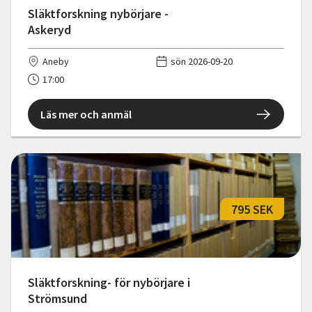
Släktforskning nybörjare -
Askeryd
Aneby
sön 2026-09-20
17:00
Läs mer och anmäl
795 SEK
Släktforskning- för nybörjare i
Strömsund