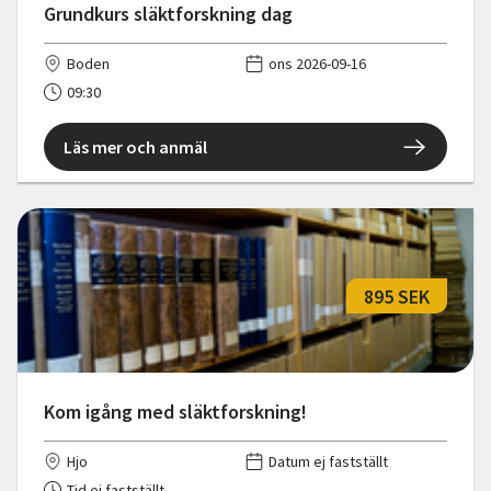
Grundkurs släktforskning dag
Boden
ons 2026-09-16
09:30
Läs mer och anmäl
895 SEK
Kom igång med släktforskning!
Hjo
Datum ej fastställt
Tid ej fastställt