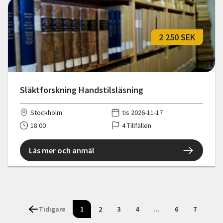
2 250 SEK
Släktforskning Handstilsläsning
Stockholm
tis 2026-11-17
18:00
4 Tillfällen
Läs mer och anmäl
Tidigare
1
2
3
4
...
6
7