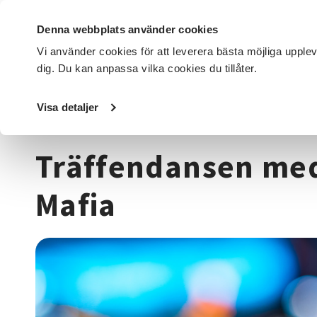
Denna webbplats använder cookies
Vi använder cookies för att leverera bästa möjliga upple
dig. Du kan anpassa vilka cookies du tillåter.
DET HÄR GÖR VI
FÖR DIG SOM
SÖK KURSER OCH EVENE
Visa detaljer
Startsida
/
Kurser och evenemang
/
Dans
/
Träffendanse
Träffendansen me
Mafia