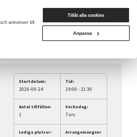
Lyssna
Tillåt alla cookies
och annonser till
rta studiecirkel
Cirkelledare
Nyheter
Avdelningar
Anpassa
Startdatum:
Tid:
2026-09-24
19:00 - 21:30
Antal tillfällen:
Veckodag:
1
Tors
Lediga platser:
Arrangemangsnr