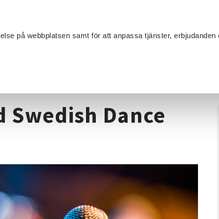
Sök
velse på webbplatsen samt för att anpassa tjänster, erbjudanden 
Om SV
Sta
MANG
n med Swedish Dance Mafia
d Swedish Dance