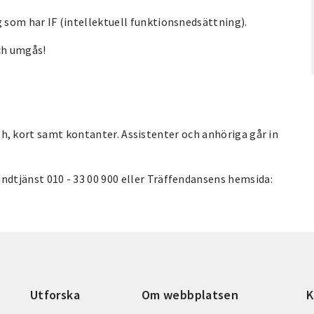
som har IF (intellektuell funktionsnedsättning).
och umgås!
wish, kort samt kontanter. Assistenter och anhöriga går in
dtjänst 010 - 33 00 900 eller Träffendansens hemsida:
Utforska
Om webbplatsen
K