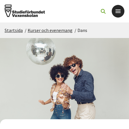
Startsida
/
Kurser och evenemang
/
Dans
Det här gör vi
För dig som
Sök kurser och evenemang
Om SV
Starta studiecirkel
Cirkelledare