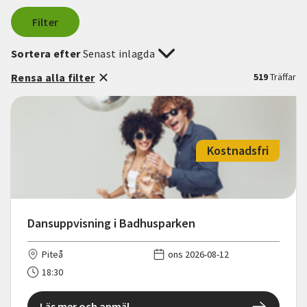
Filter
Sortera efter
Senast inlagda
Rensa alla filter
519
Träffar
Kostnadsfri
Dansuppvisning i Badhusparken
Piteå
ons 2026-08-12
18:30
Läs mer och anmäl