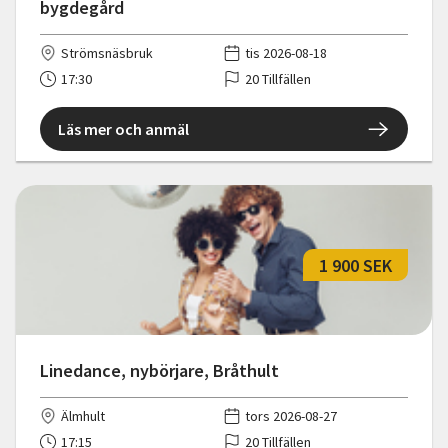
bygdegård
Strömsnäsbruk
tis 2026-08-18
17:30
20 Tillfällen
Läs mer och anmäl
1 900 SEK
Linedance, nybörjare, Bråthult
Älmhult
tors 2026-08-27
17:15
20 Tillfällen