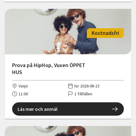
Kostnadsfri
Prova på HipHop, Vuxen ÖPPET
HUS
Växjö
lör 2026-08-15
11:00
1 Tillfällen
Läs mer och anmäl