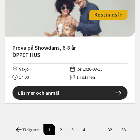
Kostnadsfri
Prova på Showdans, 6-8 år
ÖPPET HUS
Växjö
lör 2026-08-15
14:00
1 Tillfällen
Läs mer och anmäl
Tidigare
1
2
3
4
...
32
33