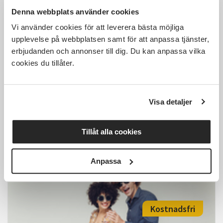
Denna webbplats använder cookies
Kostnadsfri
Vi använder cookies för att leverera bästa möjliga
upplevelse på webbplatsen samt för att anpassa tjänster,
erbjudanden och annonser till dig. Du kan anpassa vilka
cookies du tillåter.
Prova på Artistic Ballroom, 13+
ÖPPET HUS
Visa detaljer
Växjö
lör 2026-08-15
12:30
1 Tillfällen
Tillåt alla cookies
Läs mer och anmäl
Anpassa
Kostnadsfri