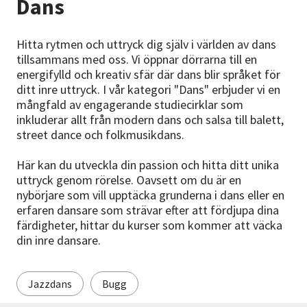
Dans
Nyheter
Hitta rytmen och uttryck dig själv i världen av dans
Avdelningar
tillsammans med oss. Vi öppnar dörrarna till en
energifylld och kreativ sfär där dans blir språket för
ditt inre uttryck. I vår kategori "Dans" erbjuder vi en
mångfald av engagerande studiecirklar som
Lyssna
inkluderar allt från modern dans och salsa till balett,
street dance och folkmusikdans.
Här kan du utveckla din passion och hitta ditt unika
uttryck genom rörelse. Oavsett om du är en
nybörjare som vill upptäcka grunderna i dans eller en
erfaren dansare som strävar efter att fördjupa dina
färdigheter, hittar du kurser som kommer att väcka
din inre dansare.
Jazzdans
Bugg