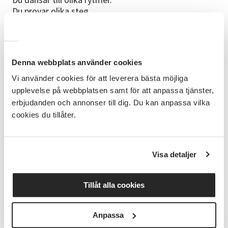
Du provar olika steg.
Du lär dig att sätta ihop olika steg till danser.
Du rör på dig ihop med andra.
Ni har roligt!
Denna webbplats använder cookies
Kursledare
Vi använder cookies för att leverera bästa möjliga
Atab Bayo som har lång erfarenhet av att lära ut
upplevelse på webbplatsen samt för att anpassa tjänster,
dans till deltagare med intellektuell
erbjudanden och annonser till dig. Du kan anpassa vilka
funktionsnedsättning.
cookies du tillåter.
Kursstart
Tisdag 15 september kl.16.00-17.30.
Visa detaljer
8 tillfällen.
Lokal
Tillåt alla cookies
SV Stockholm, Sandhamnsgatan 8, Gärdet
Busshållplats och t-bana Gärdet, uppgång mot
Furusundsgatan/Värtahamnen.
Anpassa
Vändplats för taxi finns precis utanför.