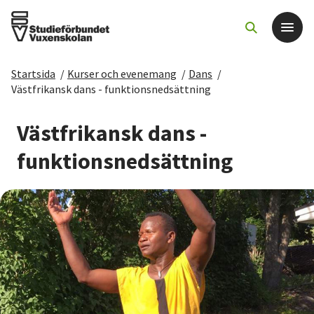
Startsida
/
Kurser och evenemang
/
Dans
/
Det här gör vi
Västfrikansk dans - funktionsnedsättning
För dig som
Västfrikansk dans -
funktionsnedsättning
Sök kurser och evenemang
Om SV
Starta studiecirkel
Cirkelledare