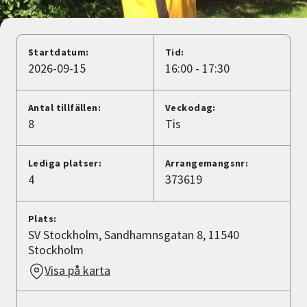
Nyheter
Avdelningar
Startdatum:
Tid:
2026-09-15
16:00 - 17:30
Lyssna
Antal tillfällen:
Veckodag:
8
Tis
Lediga platser:
Arrangemangsnr:
4
373619
Plats:
SV Stockholm, Sandhamnsgatan 8, 11540
Stockholm
Visa på karta