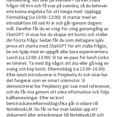
frågor till AI:n och få svar på svenska, så du behöver
inte kunna engelska för att hänga med. Upplägg:
Förmiddag (ca 10:00–12:00): Vi startar med en
introduktion till vad AI är och går igenom dagens
mål. Därefter får du en steg-för-steg genomgång av
ChatGPT. Vi visar hur du skapar ett konto och ställer
din första fråga. Sedan får du som deltagare själv
prova att chatta med ChatGPT för att ställa frågor,
be om hjälp med en uppgift eller bara experimentera.
Lunch (ca 12:00–13:00): Vi tar en paus för lunch (cirka
en timme). Ta med dig något att äta eller gå iväg en
sväng och köp lunch. Eftermiddag (ca 13:00–16:30):
Efter lunch introducerar vi Perplexity AI och visar hur
det fungerar som en smart sökmotor. Vi
demonstrerar hur Perplexity ger svar med referenser,
och du får öva genom att söka information och följa
källhänvisningar. Efter en kort
bensträckare/eftermiddagsfika går vi vidare till
NotebookLM. Du får se hur man laddar upp ett
dokument eller anteckningar till NotebookLM och