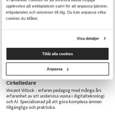
dig söka information smartare och hitta tillförlitliga
upplevelse på webbplatsen samt för att anpassa tjänster,
svar på nätet. Använda NotebookLM: Hur du
erbjudanden och annonser till dig. Du kan anpassa vilka
använder Google Notebook som en personlig AI-
cookies du tillåter.
assistent för dina egna anteckningar och dokument.
Du får lära dig att ladda upp eget material och låta
AI:n besvara frågor eller sammanfatta utifrån det –
NotebookLM kan bara ge svar baserat på det du själv
Visa detaljer
laddar upp. Tips och begränsningar: Praktiska tips för
att skriva bra frågor (prompts) och förstå AI-
verktygens begränsningar – t.ex. att AI inte alltid har
Tillåt alla cookies
rätt och att du bör granska viktiga svar. Vi diskuterar
också etik och säkerhet för att använda AI
Anpassa
ansvarsfullt.
Cirkelledare
Vincent Vitlock - erfaren pedagog med många års
erfarenhet av att undervisa vuxna i digitalteknologi
och AI. Specialiserad på att göra komplexa ämnen
tillgängliga och praktiska.