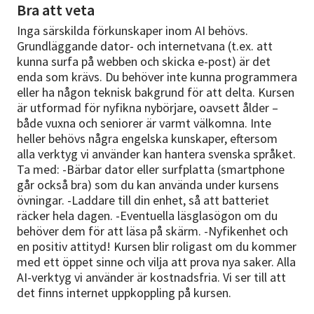
Bra att veta
Inga särskilda förkunskaper inom AI behövs.
Grundläggande dator- och internetvana (t.ex. att
kunna surfa på webben och skicka e-post) är det
enda som krävs. Du behöver inte kunna programmera
eller ha någon teknisk bakgrund för att delta. Kursen
är utformad för nyfikna nybörjare, oavsett ålder –
både vuxna och seniorer är varmt välkomna. Inte
heller behövs några engelska kunskaper, eftersom
alla verktyg vi använder kan hantera svenska språket.
Ta med: -Bärbar dator eller surfplatta (smartphone
går också bra) som du kan använda under kursens
övningar. -Laddare till din enhet, så att batteriet
räcker hela dagen. -Eventuella läsglasögon om du
behöver dem för att läsa på skärm. -Nyfikenhet och
en positiv attityd! Kursen blir roligast om du kommer
med ett öppet sinne och vilja att prova nya saker. Alla
AI-verktyg vi använder är kostnadsfria. Vi ser till att
det finns internet uppkoppling på kursen.