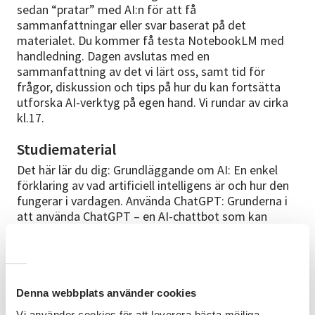
sedan “pratar” med AI:n för att få
sammanfattningar eller svar baserat på det
materialet. Du kommer få testa NotebookLM med
handledning. Dagen avslutas med en
sammanfattning av det vi lärt oss, samt tid för
frågor, diskussion och tips på hur du kan fortsätta
utforska AI-verktyg på egen hand. Vi rundar av cirka
kl.17.
Studiematerial
Det här lär du dig: Grundläggande om AI: En enkel
förklaring av vad artificiell intelligens är och hur den
fungerar i vardagen. Använda ChatGPT: Grunderna i
att använda ChatGPT – en AI-chattbot som kan
användas till allt från att skriva texter till att lösa
problem – så att du kan få hjälp med idéer, svar på
frågor och kreativa uppgifter. Använda Perplexity AI:
Hur du använder Perplexity AI, en innovativ AI-
sökmotor där du kan föra dialog med en AI och få
Denna webbplats använder cookies
svar på dina sökningar med källhänvisningar. Du lär
Vi använder cookies för att leverera bästa möjliga