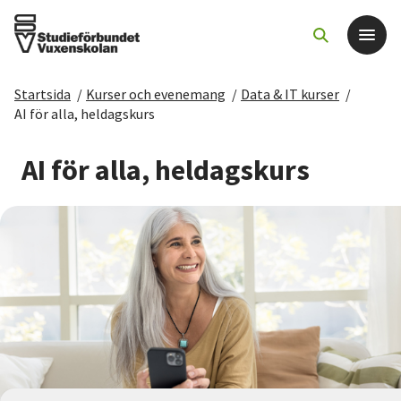
Startsida
/
Kurser och evenemang
/
Data & IT kurser
/
Det här gör vi
AI för alla, heldagskurs
För dig som
AI för alla, heldagskurs
Sök kurser och evenemang
Om SV
Starta studiecirkel
Cirkelledare