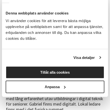
Gemini.
Förkunskaper
Denna webbplats använder cookies
Denna riktar sig till dig som redan har grundläggande
Vi använder cookies för att leverera bästa möjliga
kännedom om AI, motsvarande att t.ex ha testat
upplevelse på webbplatsen samt för att anpassa tjänster,
använda ChatGPT. Om du inte har det så är du ändå
erbjudanden och annonser till dig. Du kan anpassa vilka
välkommen, det går att hänga med någorlunda bra
cookies du tillåter.
ändå. Det är en fördel om du kan vissa grunder om
att använda dator eller surfplatta, tex gå ut på
internet.
Visa detaljer
Att ta med
Medtag laptop, surfplatta eller mobil (smartphone)
Tillåt alla cookies
om ni vill vara med på den praktiska övningen.
Kursledare
Anpassa
Kursledare är Gabriel Eliasson, en erfaren pedagog
med lång erfarenhet utav utbildningar i digital teknik
för seniorer. Gabriel finns med digitalt. Lokal ledare
finns med i det fysiska rummet.