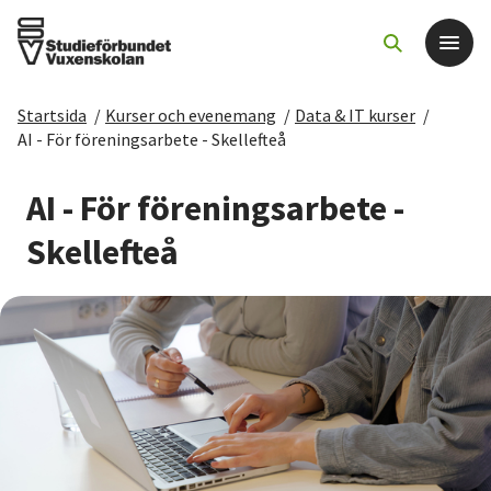
Startsida
/
Kurser och evenemang
/
Data & IT kurser
/
Det här gör vi
AI - För föreningsarbete - Skellefteå
För dig som
AI - För föreningsarbete -
Skellefteå
Sök kurser och evenemang
Om SV
Starta studiecirkel
Cirkelledare