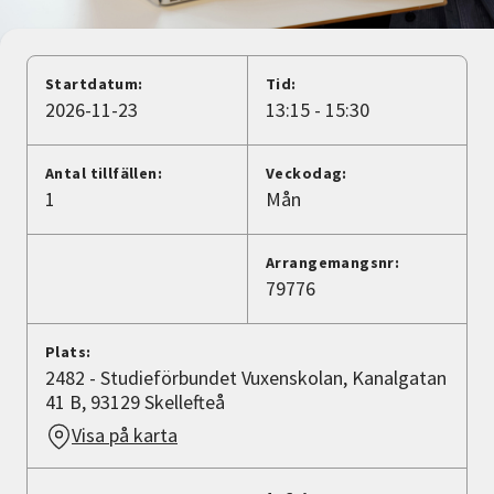
Nyheter
Avdelningar
Startdatum:
Tid:
2026-11-23
13:15 - 15:30
Lyssna
Antal tillfällen:
Veckodag:
1
Mån
Arrangemangsnr:
79776
Plats:
2482 - Studieförbundet Vuxenskolan, Kanalgatan
41 B, 93129 Skellefteå
Visa på karta