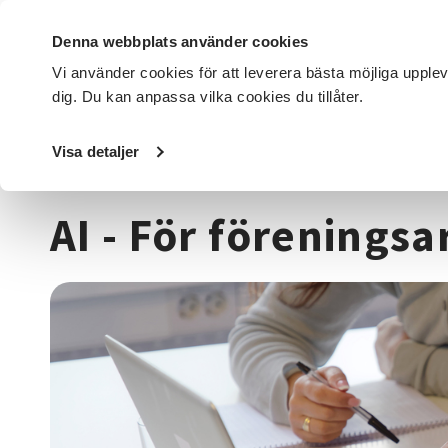
Denna webbplats använder cookies
Vi använder cookies för att leverera bästa möjliga upple
dig. Du kan anpassa vilka cookies du tillåter.
DET HÄR GÖR VI
FÖR DIG SOM
SÖK KURSER OCH EVENE
Visa detaljer
Startsida
/
Kurser och evenemang
/
Data & IT kurser
/
AI
AI - För förenings