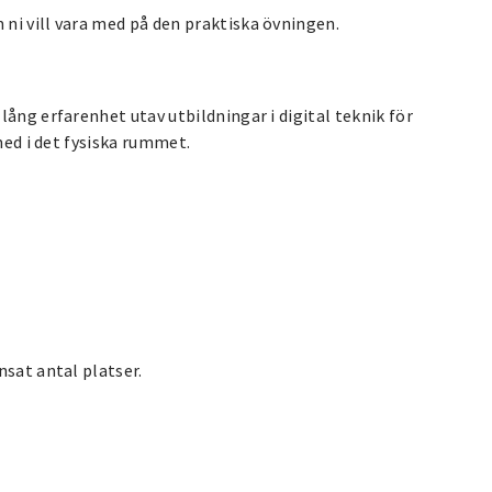
ni vill vara med på den praktiska övningen.
ång erfarenhet utav utbildningar i digital teknik för
med i det fysiska rummet.
nsat antal platser.