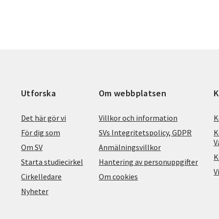
Utforska
Om webbplatsen
K
Det här gör vi
Villkor och information
K
För dig som
SVs Integritetspolicy, GDPR
K
V
Om SV
Anmälningsvillkor
K
Starta studiecirkel
Hantering av personuppgifter
V
Cirkelledare
Om cookies
Nyheter