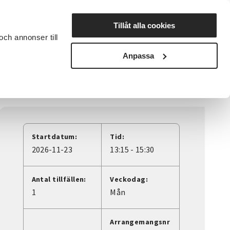
Lyssna
Tillåt alla cookies
och annonser till
rta studiecirkel
Cirkelledare
Nyheter
Avdelningar
Anpassa
Startdatum:
Tid:
2026-11-23
13:15 - 15:30
Antal tillfällen:
Veckodag:
1
Mån
Arrangemangsnr