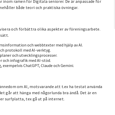
r inom ramen för Digitala seniorer. De är anpassade för
nnehåller både teori och praktiska övningar.
ivisera och förbättra olika aspekter av föreningsarbete.
sätt.
sinformation och webbtexter med hjälp av AI.
ch protokoll med AI-verktyg.
planer och utvecklingsprocesser.
r och infografik med AI-stöd.
g, exempelvis ChatGPT, Claude och Gemini.
 kännedom om AI, motsvarande att t.ex ha testat använda
det går att hänga med någorlunda bra ändå. Det är en
r surfplatta, tex gå ut på internet.