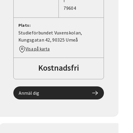
:
79604
Plats:
Studieförbundet Vuxenskolan,
Kungsgatan 42, 90325 Umeå
Visa på karta
Kostnadsfri
Anmäl dig