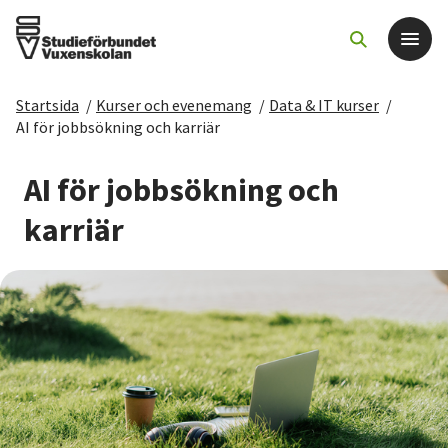
Startsida
/
Kurser och evenemang
/
Data & IT kurser
/
Det här gör vi
AI för jobbsökning och karriär
För dig som
AI för jobbsökning och
karriär
Sök kurser och evenemang
Om SV
Starta studiecirkel
Cirkelledare