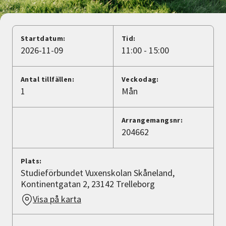
Nyheter
Avdelningar
Startdatum:
Tid:
2026-11-09
11:00 - 15:00
Lyssna
Antal tillfällen:
Veckodag:
1
Mån
Arrangemangsnr:
204662
Plats:
Studieförbundet Vuxenskolan Skåneland,
Kontinentgatan 2, 23142 Trelleborg
Visa på karta