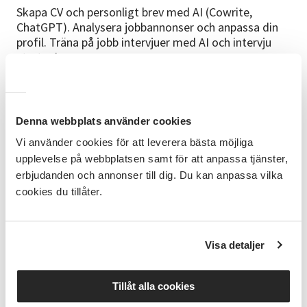
Skapa CV och personligt brev med AI (Cowrite,
ChatGPT). Analysera jobbannonser och anpassa din
profil. Träna på jobb intervjuer med AI och intervju
strategier.
Cirkelledare
Vincent Vitlock - erfaren pedagog med många års
Denna webbplats använder cookies
erfarenhet av att undervisa vuxna i digital teknologi
och AI. Specialiserad på att göra komplexa ämnen
Vi använder cookies för att leverera bästa möjliga
tillgängliga och praktiska.
upplevelse på webbplatsen samt för att anpassa tjänster,
erbjudanden och annonser till dig. Du kan anpassa vilka
Bra att veta
cookies du tillåter.
Den här kursen riktar sig till dig som är
arbetssökande, är pensionär och som vill utvecklas
och få sysselsättning via tex Veteranpoolen. Eller är
Visa detaljer
yrkesverksam och står inför en karriär förändring.
Förkunskaper: Grundläggande datorvana. Ta med
egen dator eller surfplatta.
Tillåt alla cookies