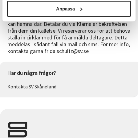
Anmälningsinformation
Anpassa
För att spara på vår miljö skickar vi kallelser via e-
post. Håll koll i din skräppost, för kallelsen/fakturan
kan hamna där. Betalar du via Klarna är bekräftelsen
från dem din kallelse. Vi reserverar oss för att behöva
ställa in cirklar med för få anmälda deltagare. Detta
meddelas i sådant fall via mail och sms. För mer info,
kontakta gärna frida.schultz@sv.se
Har du några frågor?
Kontakta SV Skåneland