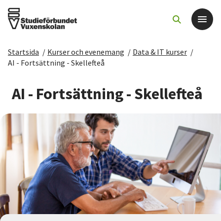
Startsida
/
Kurser och evenemang
/
Data & IT kurser
/
Det här gör vi
AI - Fortsättning - Skellefteå
För dig som
AI - Fortsättning - Skellefteå
Sök kurser och evenemang
Om SV
Starta studiecirkel
Cirkelledare