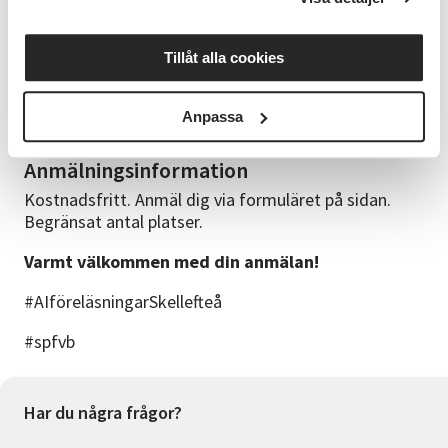
finns med i det fysiska rummet.
Frågor
Tillåt alla cookies
0910-850 10
Anpassa
skelleftea@sv.se
Anmälningsinformation
Kostnadsfritt. Anmäl dig via formuläret på sidan.
Begränsat antal platser.
Varmt välkommen med din anmälan!
#AIföreläsningarSkellefteå
#spfvb
Har du några frågor?