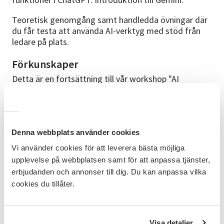
Teoretisk genomgång samt handledda övningar där
du får testa att använda AI-verktyg med stöd från
ledare på plats.
Förkunskaper
Detta är en fortsättning till vår workshop "AI
introduktion". Det är en fördel om du kan vissa
grunder om att använda dator eller surfplatta, tex gå
ut på Internet.
Att ta med
Denna webbplats använder cookies
Medtag laptop, surfplatta eller mobil (smartphone)
Vi använder cookies för att leverera bästa möjliga
om ni vill vara med på den praktiska övningen.
upplevelse på webbplatsen samt för att anpassa tjänster,
erbjudanden och annonser till dig. Du kan anpassa vilka
Kursledare
cookies du tillåter.
Kursledare är Gabriel Eliasson, en erfaren pedagog
med lång erfarenhet utav utbildningar i digital teknik
för seniorer. Gabriel finns med digitalt. Lokal ledare
Visa detaljer