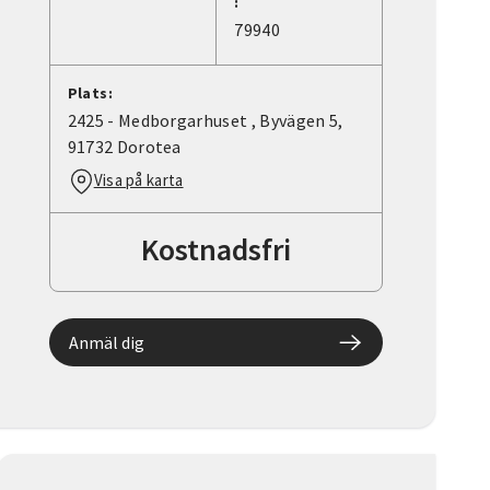
:
79940
Plats:
2425 - Medborgarhuset , Byvägen 5,
91732 Dorotea
Visa på karta
Kostnadsfri
Anmäl dig