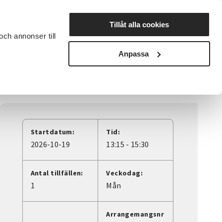
Lyssna
Tillåt alla cookies
och annonser till
rta studiecirkel
Cirkelledare
Nyheter
Avdelningar
Anpassa
Startdatum:
Tid:
2026-10-19
13:15 - 15:30
Antal tillfällen:
Veckodag:
1
Mån
Arrangemangsnr