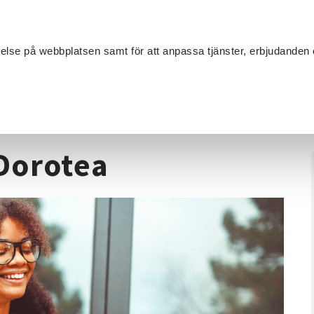
Sök
velse på webbplatsen samt för att anpassa tjänster, erbjudanden 
Om SV
Sta
MANG
 - Introduktion - Dorotea
 Dorotea