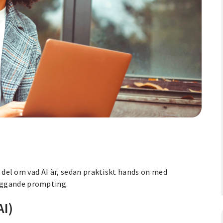
sk del om vad AI är, sedan praktiskt hands on med
äggande prompting.
AI)