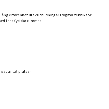
ång erfarenhet utav utbildningar i digital teknik för
med i det fysiska rummet.
nsat antal platser.